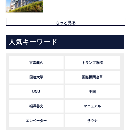
もっと見る
人気キーワード
古森義久
トランプ政権
国連大学
国際機関改革
UNU
中国
福澤善文
マニュアル
エレベーター
サウナ