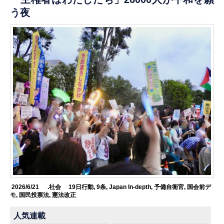
う夜
2026/6/21
.社会
19日行動
,
9条
,
Japan In-depth
,
予備自衛官
,
国会前デ
モ
,
国民投票法
,
憲法改正
人気連載