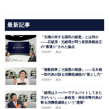
最新記事
「主権の存する国民の総意」とは何か
――石破茂・元総理が問う皇室典範改正
の“素通り”された論点
2026/8/7
.政治
「複数税率こそ諸悪の根源」――玉木雄
一郎代表が語る消費税減税の”落とし穴”
2026/8/7
.政治
「総理はスーパーでアルバイトしてきた
方がいい」――参政党・神谷宗幣代表が
斬る消費税減税という”愚策”
2026/8/7
.政治