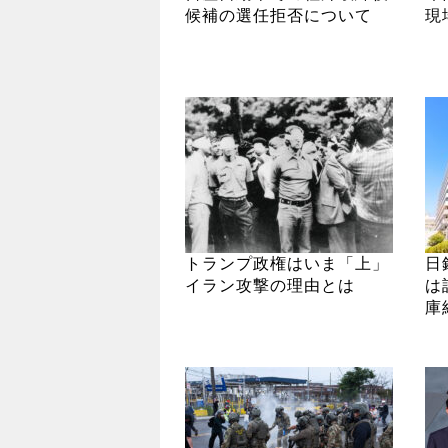
候補の選任拒否について
現
トランプ政権はいま「上」
日
イラン攻撃の理由とは
は
庫