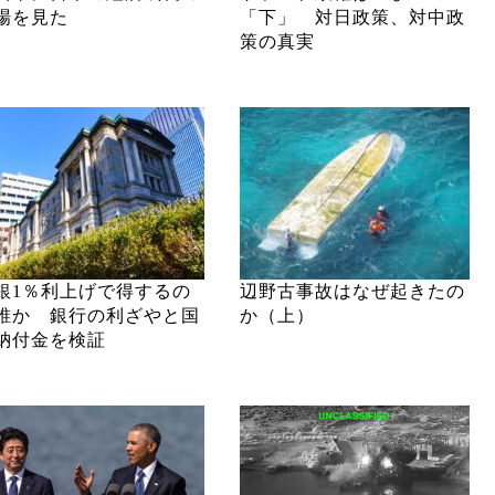
場を見た
「下」 対日政策、対中政
策の真実
銀1％利上げで得するの
辺野古事故はなぜ起きたの
誰か 銀行の利ざやと国
か（上）
納付金を検証