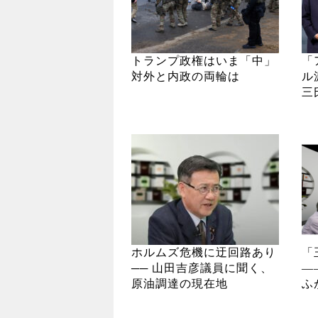
トランプ政権はいま「中」
「
対外と内政の両輪は
ル
三
ホルムズ危機に迂回路あり
「
── 山田吉彦議員に聞く、
―
原油調達の現在地
ふ