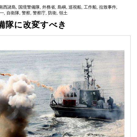
南西諸島
,
国境警備隊
,
外務省
,
島嶼
,
巡視船
,
工作船
,
拉致事件
,
一
,
自衛隊
,
警察
,
警察庁
,
防衛
,
領土
備隊に改変すべき