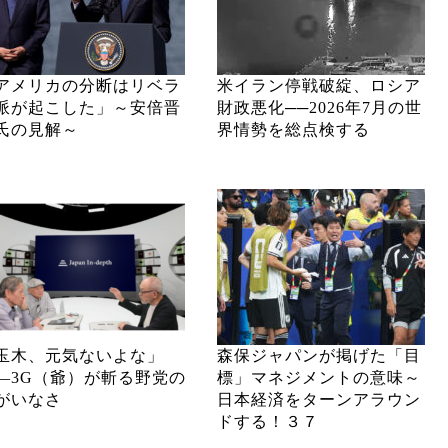
アメリカの分断はリベラ
米イラン停戦破綻、ロシア
派が起こした」～安倍晋
財政悪化──2026年7月の世
氏の見解～
界情勢を総点検する
玉木、元気ないよな」
森保ジャパンが掲げた「目
―3G（爺）が斬る野党の
標」マネジメントの意味～
がいなさ
日本経済をターンアラウン
ドする！３７