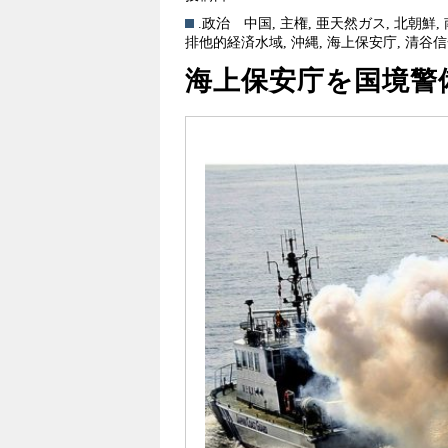
.政治
中国
,
主権
,
亜天然ガス
,
北朝鮮
,
排他的経済水域
,
沖縄
,
海上保安庁
,
清谷信
海上保安庁を国境警