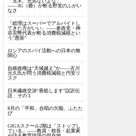
「玉木、元気ないよな」
――3G（爺）が斬る野党のふがい
なさ
「総理はスーパーでアルバイトし
てきた方がいい」――参政党・神
谷宗幣代表が斬る消費税減税とい
う”愚策”
ロシアのスパイ活動への日本の無
関心
自維政権は“天城越え”か――古川
元久氏が問う消費税減税と円安リ
スク
日米繊維交渉“善処します”誤訳伝
説 その１
8月の「平和」合唱の欠陥、ふたた
び
GIGAスクール2期は「ストップし
ている」——教員・校長・起業家
が語る教育現場の現在地