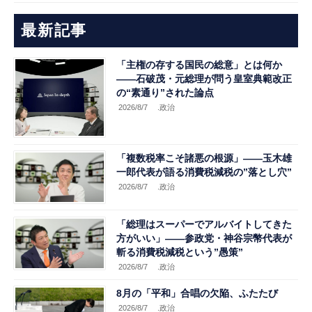
最新記事
「主権の存する国民の総意」とは何か
――石破茂・元総理が問う皇室典範改正
の“素通り”された論点
2026/8/7
.政治
「複数税率こそ諸悪の根源」――玉木雄
一郎代表が語る消費税減税の”落とし穴”
2026/8/7
.政治
「総理はスーパーでアルバイトしてきた
方がいい」――参政党・神谷宗幣代表が
斬る消費税減税という”愚策”
2026/8/7
.政治
8月の「平和」合唱の欠陥、ふたたび
2026/8/7
.政治