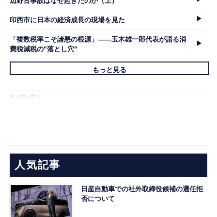
辺野古事故はなぜ起きたのか（上）
印西市に日本の経済成長の現場を見た
「複数税率こそ諸悪の根源」――玉木雄一郎代表が語る消
費税減税の"落とし穴"
もっと見る
※ スポンサー
人気記事
日産自動車での社外取締役候補の選任拒
否について