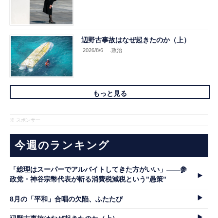
辺野古事故はなぜ起きたのか（上）
2026/8/6
.政治
もっと見る
※ スポンサー
今週のランキング
「総理はスーパーでアルバイトしてきた方がいい」――参
政党・神谷宗幣代表が斬る消費税減税という"愚策"
8月の「平和」合唱の欠陥、ふたたび