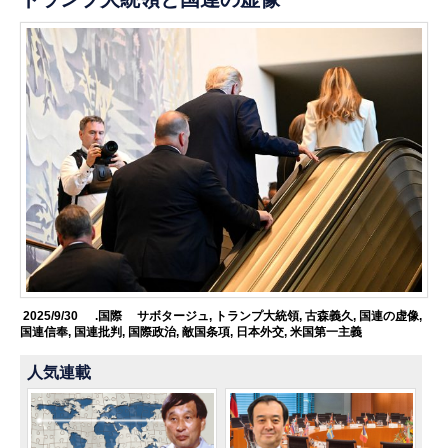
2025/9/30
.国際
サボタージュ
,
トランプ大統領
,
古森義久
,
国連の虚像
,
国連信奉
,
国連批判
,
国際政治
,
敵国条項
,
日本外交
,
米国第一主義
人気連載