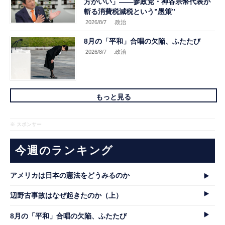
方がいい」――参政党・神谷宗幣代表が
斬る消費税減税という”愚策”
2026/8/7
.政治
8月の「平和」合唱の欠陥、ふたたび
2026/8/7
.政治
もっと見る
※ スポンサー
今週のランキング
アメリカは日本の憲法をどうみるのか
辺野古事故はなぜ起きたのか（上）
8月の「平和」合唱の欠陥、ふたたび