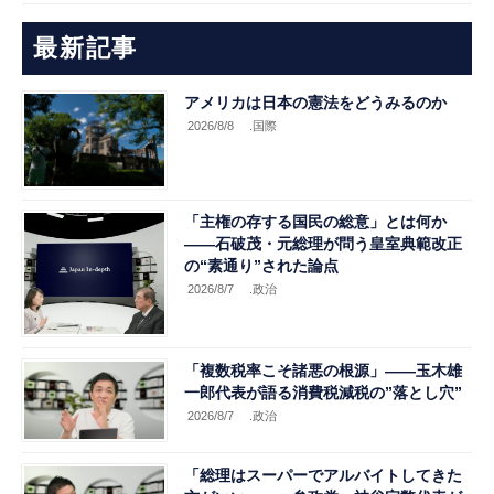
最新記事
アメリカは日本の憲法をどうみるのか
2026/8/8
.国際
「主権の存する国民の総意」とは何か
――石破茂・元総理が問う皇室典範改正
の“素通り”された論点
2026/8/7
.政治
「複数税率こそ諸悪の根源」――玉木雄
一郎代表が語る消費税減税の”落とし穴”
2026/8/7
.政治
「総理はスーパーでアルバイトしてきた