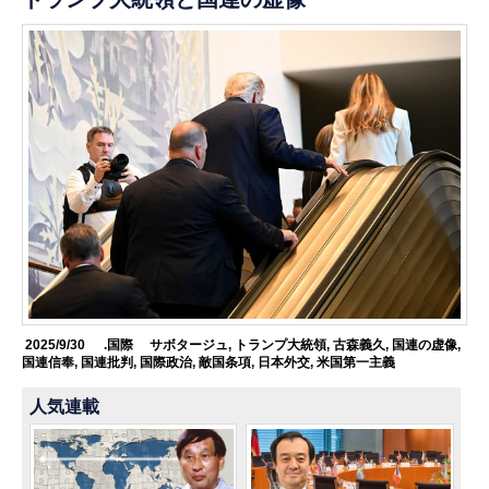
2025/9/30
.国際
サボタージュ
,
トランプ大統領
,
古森義久
,
国連の虚像
,
国連信奉
,
国連批判
,
国際政治
,
敵国条項
,
日本外交
,
米国第一主義
人気連載