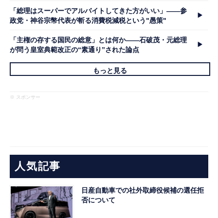
「総理はスーパーでアルバイトしてきた方がいい」――参
政党・神谷宗幣代表が斬る消費税減税という"愚策"
「主権の存する国民の総意」とは何か――石破茂・元総理
が問う皇室典範改正の“素通り”された論点
もっと見る
※ スポンサー
人気記事
日産自動車での社外取締役候補の選任拒
否について