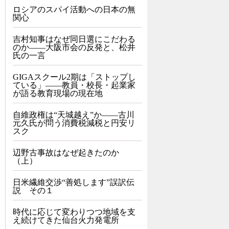
ロシアのスパイ活動への日本の無
関心
吉村知事はなぜ同日選にこだわる
のか――大阪市会の反発と、松井
氏の一言
GIGAスクール2期は「ストップし
ている」——教員・校長・起業家
が語る教育現場の現在地
自維政権は“天城越え”か――古川
元久氏が問う消費税減税と円安リ
スク
辺野古事故はなぜ起きたのか
（上）
日米繊維交渉“善処します”誤訳伝
説 その１
時代に応じて変わりつつ地域を支
え続けてきた仙台火力発電所