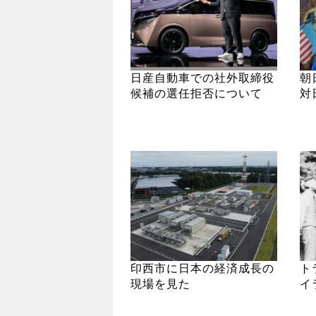
日産自動車での社外取締役
朝
候補の選任拒否について
対
印西市に日本の経済成長の
ト
現場を見た
イ