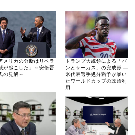
アメリカの分断はリベラ
トランプ大統領による「パ
派が起こした」～安倍晋
ンとサーカス」の完成形 ―
氏の見解～
米代表選手処分猶予が暴い
たワールドカップの政治利
用