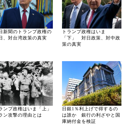
日新聞のトランプ政権の
トランプ政権はいま
日、対台湾政策の真実
「下」 対日政策、対中政
策の真実
ランプ政権はいま「上」
日銀1％利上げで得するの
ラン攻撃の理由とは
は誰か 銀行の利ざやと国
庫納付金を検証