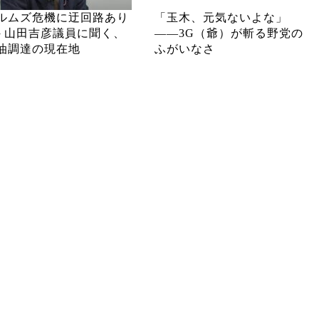
ルムズ危機に迂回路あり
「玉木、元気ないよな」
─ 山田吉彦議員に聞く、
――3G（爺）が斬る野党の
油調達の現在地
ふがいなさ