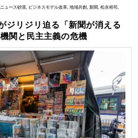
,
ニュース砂漠
,
ビジネスモデル改革
,
地域共創
,
新聞
,
松永裕司
,
がジリジリ迫る「新聞が消える
道機関と民主主義の危機