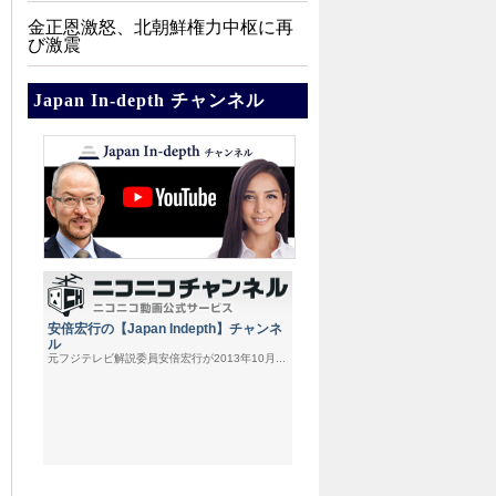
金正恩激怒、北朝鮮権力中枢に再
び激震
Japan In-depth チャンネル