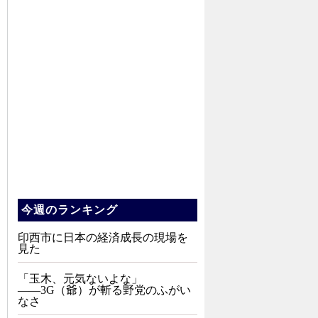
今週のランキング
印西市に日本の経済成長の現場を
見た
「玉木、元気ないよな」
――3G（爺）が斬る野党のふがい
なさ