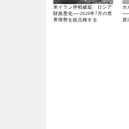
米イラン停戦破綻、ロシア
ホ
財政悪化──2026年7月の世
─
界情勢を総点検する
原