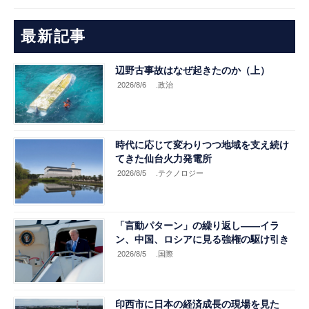
最新記事
辺野古事故はなぜ起きたのか（上）
2026/8/6
.政治
時代に応じて変わりつつ地域を支え続け
てきた仙台火力発電所
2026/8/5
.テクノロジー
「言動パターン」の繰り返し――イラ
ン、中国、ロシアに見る強権の駆け引き
2026/8/5
.国際
印西市に日本の経済成長の現場を見た