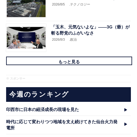
2026/8/5
.テクノロジー
「玉木、元気ないよな」――3G（爺）が
斬る野党のふがいなさ
2026/8/3
.政治
もっと見る
※ スポンサー
今週のランキング
印西市に日本の経済成長の現場を見た
時代に応じて変わりつつ地域を支え続けてきた仙台火力発
電所