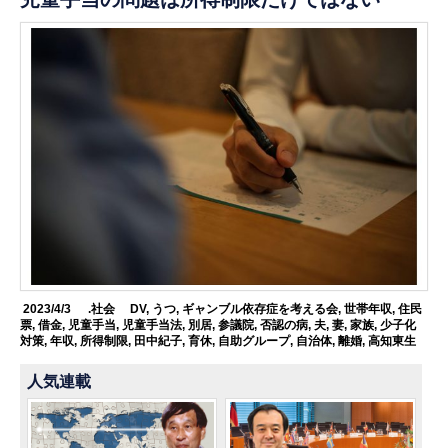
2023/4/3
.社会
DV
,
うつ
,
ギャンブル依存症を考える会
,
世帯年収
,
住民
票
,
借金
,
児童手当
,
児童手当法
,
別居
,
参議院
,
否認の病
,
夫
,
妻
,
家族
,
少子化
対策
,
年収
,
所得制限
,
田中紀子
,
育休
,
自助グループ
,
自治体
,
離婚
,
高知東生
人気連載