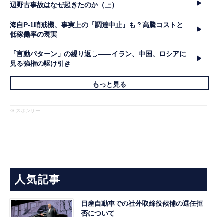
辺野古事故はなぜ起きたのか（上）
海自P-1哨戒機、事実上の「調達中止」も？高騰コストと
低稼働率の現実
「言動パターン」の繰り返し――イラン、中国、ロシアに
見る強権の駆け引き
もっと見る
※ スポンサー
人気記事
日産自動車での社外取締役候補の選任拒
否について