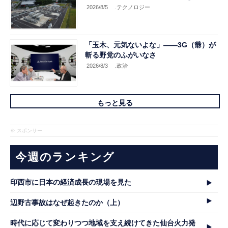
2026/8/5
.テクノロジー
「玉木、元気ないよな」――3G（爺）が
斬る野党のふがいなさ
2026/8/3
.政治
もっと見る
※ スポンサー
今週のランキング
印西市に日本の経済成長の現場を見た
辺野古事故はなぜ起きたのか（上）
時代に応じて変わりつつ地域を支え続けてきた仙台火力発