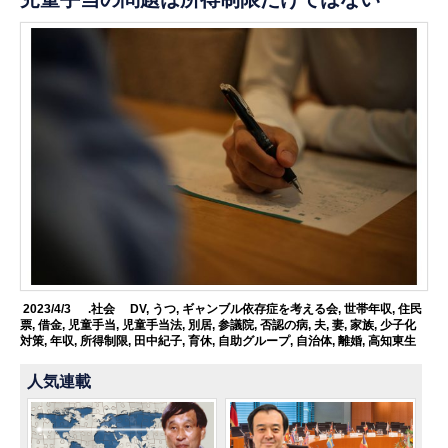
2023/4/3
.社会
DV
,
うつ
,
ギャンブル依存症を考える会
,
世帯年収
,
住民
票
,
借金
,
児童手当
,
児童手当法
,
別居
,
参議院
,
否認の病
,
夫
,
妻
,
家族
,
少子化
対策
,
年収
,
所得制限
,
田中紀子
,
育休
,
自助グループ
,
自治体
,
離婚
,
高知東生
人気連載