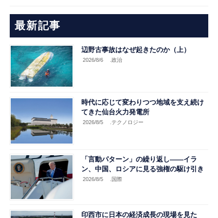
最新記事
辺野古事故はなぜ起きたのか（上）
2026/8/6
.政治
時代に応じて変わりつつ地域を支え続け
てきた仙台火力発電所
2026/8/5
.テクノロジー
「言動パターン」の繰り返し――イラ
ン、中国、ロシアに見る強権の駆け引き
2026/8/5
.国際
印西市に日本の経済成長の現場を見た