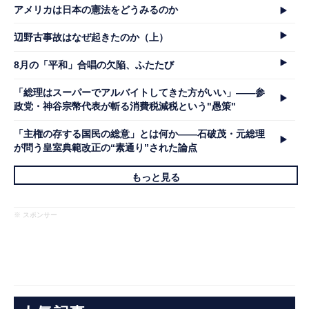
アメリカは日本の憲法をどうみるのか
辺野古事故はなぜ起きたのか（上）
8月の「平和」合唱の欠陥、ふたたび
「総理はスーパーでアルバイトしてきた方がいい」――参
政党・神谷宗幣代表が斬る消費税減税という"愚策"
「主権の存する国民の総意」とは何か――石破茂・元総理
が問う皇室典範改正の“素通り”された論点
もっと見る
※ スポンサー