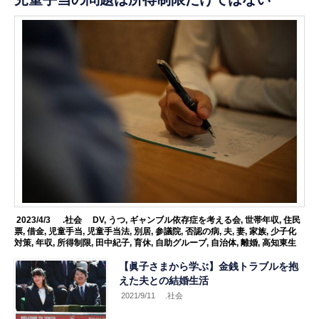
2023/4/3
.社会
DV
,
うつ
,
ギャンブル依存症を考える会
,
世帯年収
,
住民
票
,
借金
,
児童手当
,
児童手当法
,
別居
,
参議院
,
否認の病
,
夫
,
妻
,
家族
,
少子化
対策
,
年収
,
所得制限
,
田中紀子
,
育休
,
自助グループ
,
自治体
,
離婚
,
高知東生
【眞子さまから学ぶ】金銭トラブルを抱
えた夫との結婚生活
2021/9/11
.社会