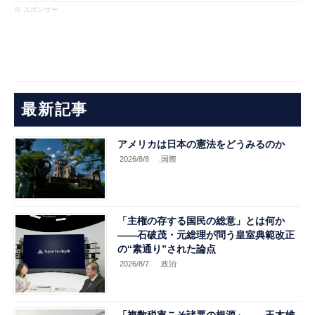
※ スポンサー
最新記事
アメリカは日本の憲法をどうみるのか
2026/8/8
.国際
「主権の存する国民の総意」とは何か
――石破茂・元総理が問う皇室典範改正
の“素通り”された論点
2026/8/7
.政治