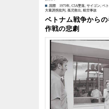
.国際
1975年
,
C5A墜落
,
サイゴン
,
ベ
大量誘拐批判
,
孤児救出
,
航空事故
ベトナム戦争からの
作戦の悲劇