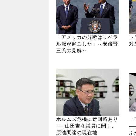
「アメリカの分断はリベラ
ト
ル派が起こした」～安倍晋
対
三氏の見解～
ホルムズ危機に迂回路あり
「
── 山田吉彦議員に聞く、
―
原油調達の現在地
ふ