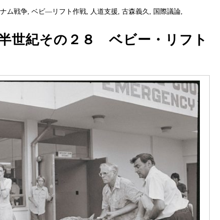
トナム戦争
,
ベビ―リフト作戦
,
人道支援
,
古森義久
,
国際議論
,
半世紀その２８ ベビー・リフト