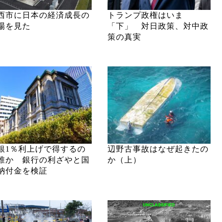
西市に日本の経済成長の
トランプ政権はいま
場を見た
「下」 対日政策、対中政
策の真実
銀1％利上げで得するの
辺野古事故はなぜ起きたの
誰か 銀行の利ざやと国
か（上）
納付金を検証