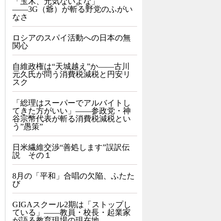
「玉木、元気ないよな」
――3G（爺）が斬る野党のふがい
なさ
ロシアのスパイ活動への日本の無
関心
自維政権は“天城越え”か――古川
元久氏が問う消費税減税と円安リ
スク
「総理はスーパーでアルバイトし
てきた方がいい」――参政党・神
谷宗幣代表が斬る消費税減税とい
う”愚策”
日米繊維交渉“善処します”誤訳伝
説 その１
8月の「平和」合唱の欠陥、ふたた
び
GIGAスクール2期は「ストップし
ている」——教員・校長・起業家
が語る教育現場の現在地