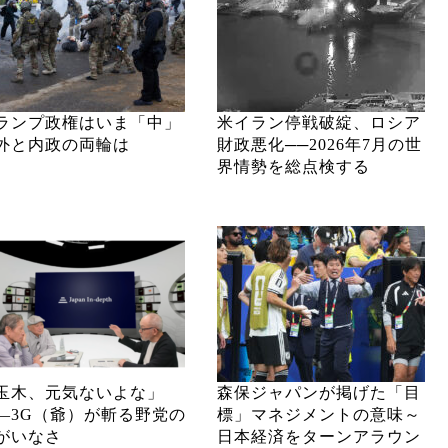
ランプ政権はいま「中」
米イラン停戦破綻、ロシア
外と内政の両輪は
財政悪化──2026年7月の世
界情勢を総点検する
玉木、元気ないよな」
森保ジャパンが掲げた「目
―3G（爺）が斬る野党の
標」マネジメントの意味～
がいなさ
日本経済をターンアラウン