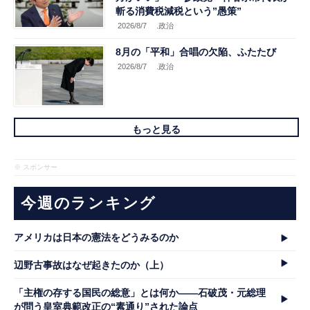
斬る消費税減税という”愚策”
2026/8/7
.政治
8月の「平和」合唱の欠陥、ふたたび
2026/8/7
.政治
もっと見る
※ スポンサー
今週のランキング
アメリカは日本の憲法をどうみるのか
辺野古事故はなぜ起きたのか（上）
「主権の存する国民の総意」とは何か――石破茂・元総理
が問う皇室典範改正の“素通り”された論点