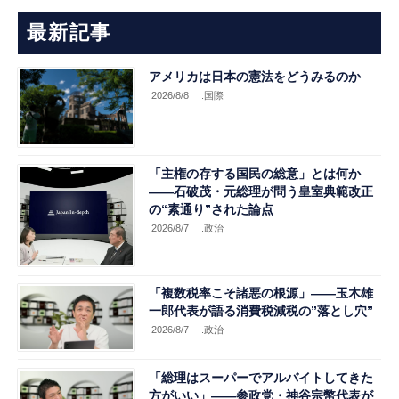
最新記事
アメリカは日本の憲法をどうみるのか
2026/8/8
.国際
「主権の存する国民の総意」とは何か
――石破茂・元総理が問う皇室典範改正
の“素通り”された論点
2026/8/7
.政治
「複数税率こそ諸悪の根源」――玉木雄
一郎代表が語る消費税減税の”落とし穴”
2026/8/7
.政治
「総理はスーパーでアルバイトしてきた
方がいい」――参政党・神谷宗幣代表が