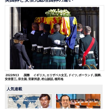
2022/9/13
.国際
イギリス
,
エリザベス女王
,
ドイツ
,
ポーランド
,
国葬
,
安倍晋三
,
宗主国
,
宮家邦彦
,
村山談話
,
植民地
人気連載