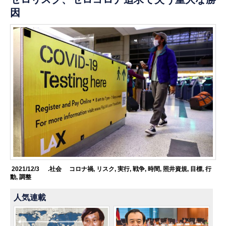
因
2021/12/3
.社会
コロナ禍
,
リスク
,
実行
,
戦争
,
時間
,
照井資規
,
目標
,
行
動
,
調整
人気連載