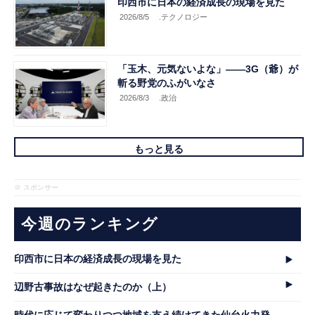
印西市に日本の経済成長の現場を見た
2026/8/5
.テクノロジー
「玉木、元気ないよな」――3G（爺）が
斬る野党のふがいなさ
2026/8/3
.政治
もっと見る
※ スポンサー
今週のランキング
印西市に日本の経済成長の現場を見た
辺野古事故はなぜ起きたのか（上）