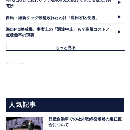
時代に応じて変わりつつ地域を支え続けてきた仙台火力発
電所
自民・維新タッグ候補敗れたわけ「世田谷区長選」
海自P-1哨戒機、事実上の「調達中止」も？高騰コストと
低稼働率の現実
もっと見る
※ スポンサー
人気記事
日産自動車での社外取締役候補の選任拒
否について