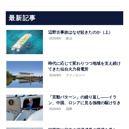
最新記事
辺野古事故はなぜ起きたのか（上）
2026/8/6
.政治
時代に応じて変わりつつ地域を支え続け
てきた仙台火力発電所
2026/8/5
.テクノロジー
「言動パターン」の繰り返し――イラ
ン、中国、ロシアに見る強権の駆け引き
2026/8/5
.国際