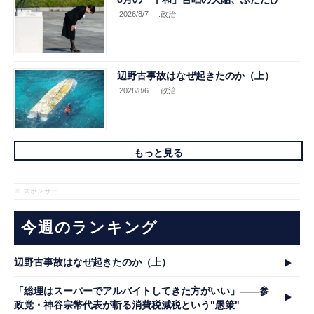
2026/8/7
.政治
辺野古事故はなぜ起きたのか（上）
2026/8/6
.政治
もっと見る
※ スポンサー
今週のランキング
辺野古事故はなぜ起きたのか（上）
「総理はスーパーでアルバイトしてきた方がいい」――参
政党・神谷宗幣代表が斬る消費税減税という"愚策"