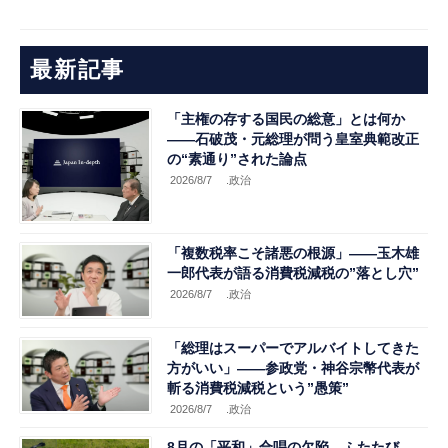
最新記事
「主権の存する国民の総意」とは何か
――石破茂・元総理が問う皇室典範改正
の“素通り”された論点
2026/8/7
.政治
「複数税率こそ諸悪の根源」――玉木雄
一郎代表が語る消費税減税の”落とし穴”
2026/8/7
.政治
「総理はスーパーでアルバイトしてきた
方がいい」――参政党・神谷宗幣代表が
斬る消費税減税という”愚策”
2026/8/7
.政治
8月の「平和」合唱の欠陥、ふたたび