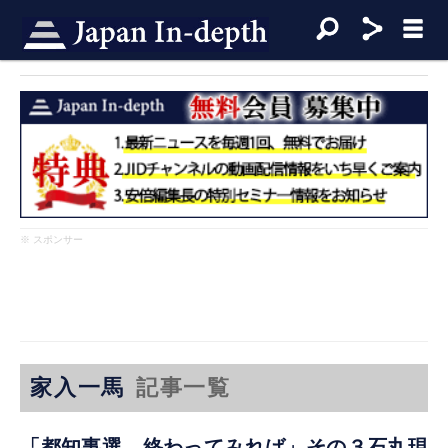
※ スポンサー
家入一馬
記事一覧
「都知事選、終わってみれば」その３石丸現