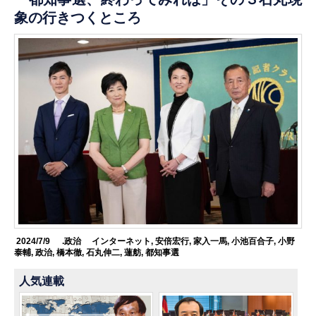
象の行きつくところ
2024/7/9
.政治
インターネット
,
安倍宏行
,
家入一馬
,
小池百合子
,
小野
泰輔
,
政治
,
橋本徹
,
石丸伸二
,
蓮舫
,
都知事選
人気連載