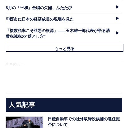
8月の「平和」合唱の欠陥、ふたたび
印西市に日本の経済成長の現場を見た
「複数税率こそ諸悪の根源」――玉木雄一郎代表が語る消
費税減税の"落とし穴"
もっと見る
※ スポンサー
人気記事
日産自動車での社外取締役候補の選任拒
否について