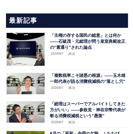
最新記事
「主権の存する国民の総意」とは何か
――石破茂・元総理が問う皇室典範改正
の“素通り”された論点
2026/8/7
.政治
「複数税率こそ諸悪の根源」――玉木雄
一郎代表が語る消費税減税の”落とし穴”
2026/8/7
.政治
「総理はスーパーでアルバイトしてきた
方がいい」――参政党・神谷宗幣代表が
斬る消費税減税という”愚策”
2026/8/7
.政治
8月の「平和」合唱の欠陥、ふたたび