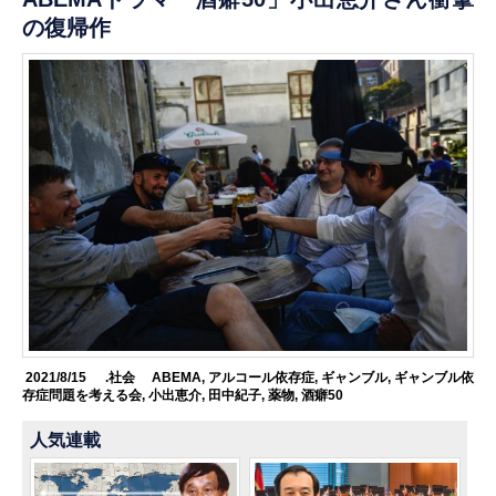
の復帰作
2021/8/15
.社会
ABEMA
,
アルコール依存症
,
ギャンブル
,
ギャンブル依
存症問題を考える会
,
小出恵介
,
田中紀子
,
薬物
,
酒癖50
人気連載