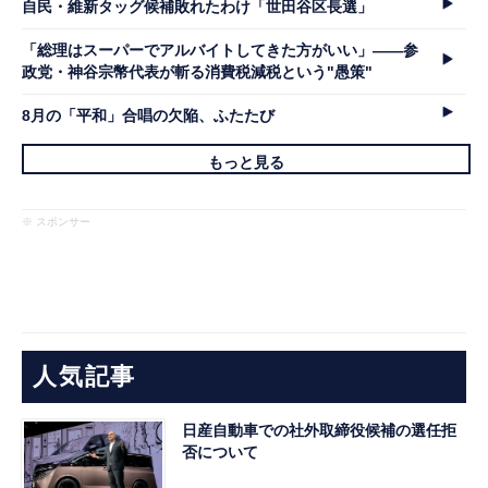
自民・維新タッグ候補敗れたわけ「世田谷区長選」
「総理はスーパーでアルバイトしてきた方がいい」――参
政党・神谷宗幣代表が斬る消費税減税という"愚策"
8月の「平和」合唱の欠陥、ふたたび
もっと見る
※ スポンサー
人気記事
日産自動車での社外取締役候補の選任拒
否について