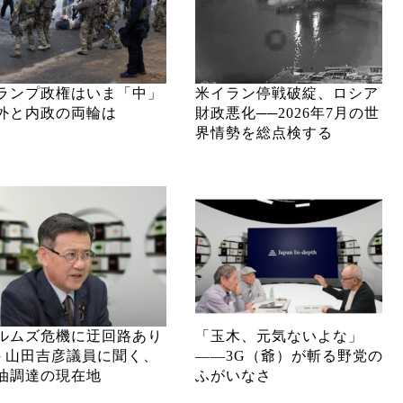
ランプ政権はいま「中」
米イラン停戦破綻、ロシア
外と内政の両輪は
財政悪化──2026年7月の世
界情勢を総点検する
ルムズ危機に迂回路あり
「玉木、元気ないよな」
─ 山田吉彦議員に聞く、
――3G（爺）が斬る野党の
油調達の現在地
ふがいなさ