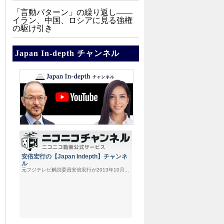
「言動パターン」の繰り返し――
イラン、中国、ロシアに見る強権
の駆け引き
Japan In-depth チャンネル