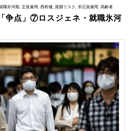
就職氷河期
,
正規雇用
,
西村健
,
貧困リスク
,
非正規雇用
,
高齢者
「争点」⑦ロスジェネ・就職氷河