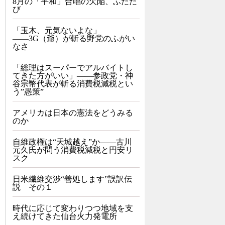
8月の「平和」合唱の欠陥、ふたた
び
「玉木、元気ないよな」
――3G（爺）が斬る野党のふがい
なさ
「総理はスーパーでアルバイトし
てきた方がいい」――参政党・神
谷宗幣代表が斬る消費税減税とい
う”愚策”
アメリカは日本の憲法をどうみる
のか
自維政権は“天城越え”か――古川
元久氏が問う消費税減税と円安リ
スク
日米繊維交渉“善処します”誤訳伝
説 その１
時代に応じて変わりつつ地域を支
え続けてきた仙台火力発電所