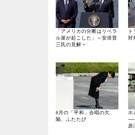
「アメリカの分断はリベラ
ト
ル派が起こした」～安倍晋
対
三氏の見解～
8月の「平和」合唱の欠
ホ
陥、ふたたび
─
原