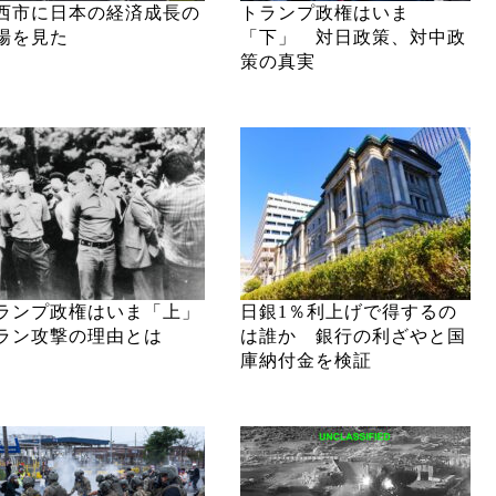
西市に日本の経済成長の
トランプ政権はいま
場を見た
「下」 対日政策、対中政
策の真実
ランプ政権はいま「上」
日銀1％利上げで得するの
ラン攻撃の理由とは
は誰か 銀行の利ざやと国
庫納付金を検証