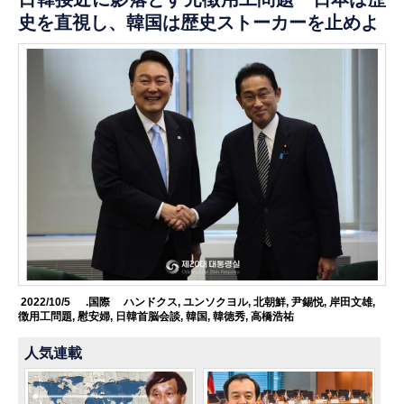
史を直視し、韓国は歴史ストーカーを止めよ
2022/10/5
.国際
ハンドクス
,
ユンソクヨル
,
北朝鮮
,
尹錫悦
,
岸田文雄
,
徴用工問題
,
慰安婦
,
日韓首脳会談
,
韓国
,
韓徳秀
,
高橋浩祐
人気連載