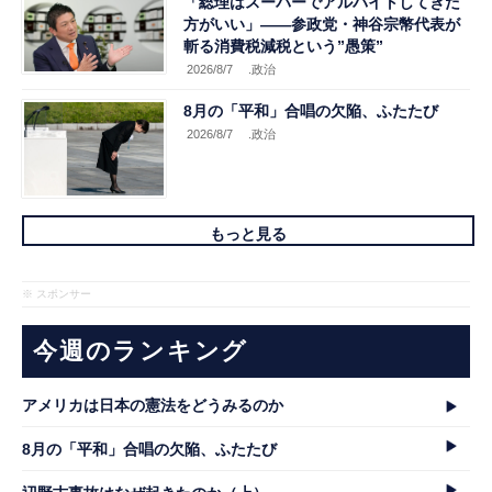
「総理はスーパーでアルバイトしてきた
方がいい」――参政党・神谷宗幣代表が
斬る消費税減税という”愚策”
2026/8/7
.政治
8月の「平和」合唱の欠陥、ふたたび
2026/8/7
.政治
もっと見る
※ スポンサー
今週のランキング
アメリカは日本の憲法をどうみるのか
8月の「平和」合唱の欠陥、ふたたび