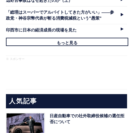
辺野古事故はなぜ起きたのか（上）
「総理はスーパーでアルバイトしてきた方がいい」――参
政党・神谷宗幣代表が斬る消費税減税という"愚策"
印西市に日本の経済成長の現場を見た
もっと見る
※ スポンサー
人気記事
日産自動車での社外取締役候補の選任拒
否について