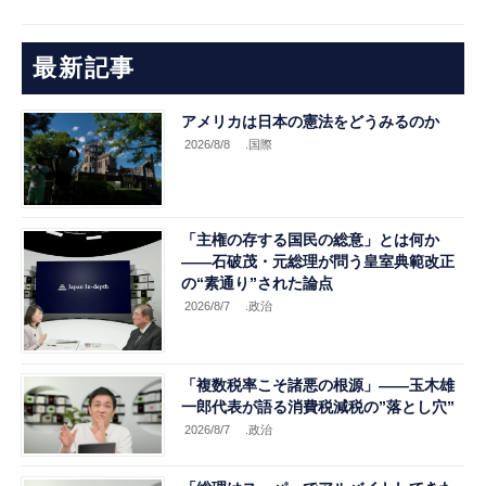
最新記事
アメリカは日本の憲法をどうみるのか
2026/8/8
.国際
「主権の存する国民の総意」とは何か
――石破茂・元総理が問う皇室典範改正
の“素通り”された論点
2026/8/7
.政治
「複数税率こそ諸悪の根源」――玉木雄
一郎代表が語る消費税減税の”落とし穴”
2026/8/7
.政治