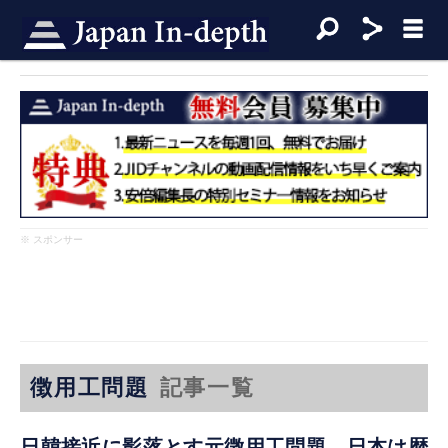
※ スポンサー
徴用工問題
記事一覧
日韓接近に影落とす元徴用工問題 日本は歴