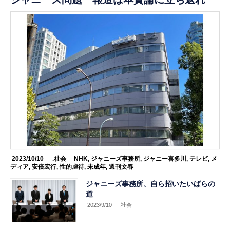
2023/10/10
.社会
NHK
,
ジャニーズ事務所
,
ジャニー喜多川
,
テレビ
,
メ
ディア
,
安倍宏行
,
性的虐待
,
未成年
,
週刊文春
ジャニーズ事務所、自ら招いたいばらの
道
2023/9/10
.社会