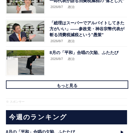
一郎代表が語る消費税減税の”落とし穴”
2026/8/7
.政治
「総理はスーパーでアルバイトしてきた
方がいい」――参政党・神谷宗幣代表が
斬る消費税減税という”愚策”
2026/8/7
.政治
8月の「平和」合唱の欠陥、ふたたび
2026/8/7
.政治
もっと見る
※ スポンサー
今週のランキング
8月の「平和」合唱の欠陥、ふたたび