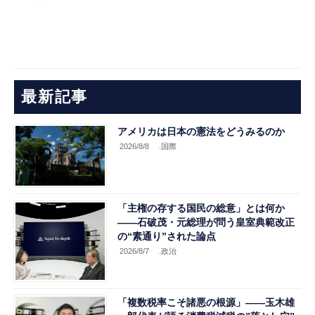
最新記事
アメリカは日本の憲法をどうみるのか
2026/8/8
.国際
「主権の存する国民の総意」とは何か
――石破茂・元総理が問う皇室典範改正
の“素通り”された論点
2026/8/7
.政治
「複数税率こそ諸悪の根源」――玉木雄