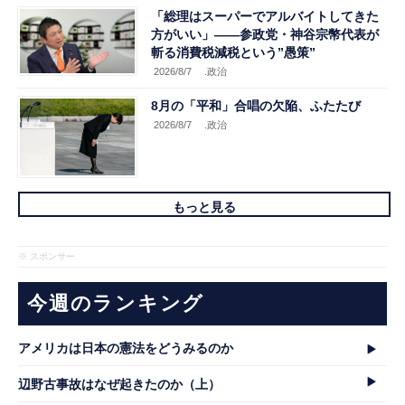
「総理はスーパーでアルバイトしてきた
方がいい」――参政党・神谷宗幣代表が
斬る消費税減税という”愚策”
2026/8/7
.政治
8月の「平和」合唱の欠陥、ふたたび
2026/8/7
.政治
もっと見る
※ スポンサー
今週のランキング
アメリカは日本の憲法をどうみるのか
辺野古事故はなぜ起きたのか（上）