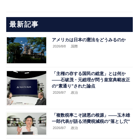
最新記事
アメリカは日本の憲法をどうみるのか
2026/8/8
.国際
「主権の存する国民の総意」とは何か
――石破茂・元総理が問う皇室典範改正
の“素通り”された論点
2026/8/7
.政治
「複数税率こそ諸悪の根源」――玉木雄
一郎代表が語る消費税減税の”落とし穴”
2026/8/7
.政治