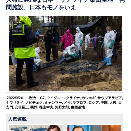
問施設、日本もモノをいえ
2022/9/24
.政治
G7
,
ウイグル
,
ウクライナ
,
カショギ
,
サウジアラビア
,
ナワリヌイ
,
ノビチェク
,
ミャンマー
,
メイ
,
ラブロフ
,
ロシア
,
中国
,
人権
,
天
安門
,
安倍晋三
,
拷問
,
樫山幸夫
,
河野太郎
,
集団墓地
人気連載