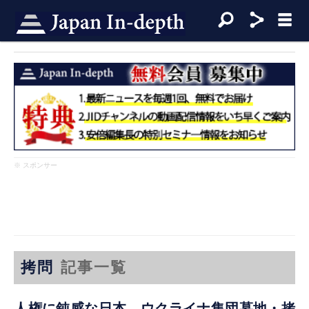
※ スポンサー
拷問
記事一覧
人権に鈍感な日本 ウクライナ集団墓地・拷