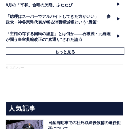
8月の「平和」合唱の欠陥、ふたたび
「総理はスーパーでアルバイトしてきた方がいい」――参
政党・神谷宗幣代表が斬る消費税減税という"愚策"
「主権の存する国民の総意」とは何か――石破茂・元総理
が問う皇室典範改正の“素通り”された論点
もっと見る
※ スポンサー
人気記事
日産自動車での社外取締役候補の選任拒
否について