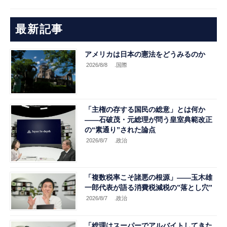
最新記事
アメリカは日本の憲法をどうみるのか
2026/8/8
.国際
「主権の存する国民の総意」とは何か
――石破茂・元総理が問う皇室典範改正
の“素通り”された論点
2026/8/7
.政治
「複数税率こそ諸悪の根源」――玉木雄
一郎代表が語る消費税減税の”落とし穴”
2026/8/7
.政治
「総理はスーパーでアルバイトしてきた