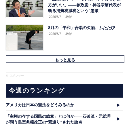
方がいい」――参政党・神谷宗幣代表が
斬る消費税減税という”愚策”
2026/8/7
.政治
8月の「平和」合唱の欠陥、ふたたび
2026/8/7
.政治
もっと見る
※ スポンサー
今週のランキング
アメリカは日本の憲法をどうみるのか
「主権の存する国民の総意」とは何か――石破茂・元総理
が問う皇室典範改正の“素通り”された論点