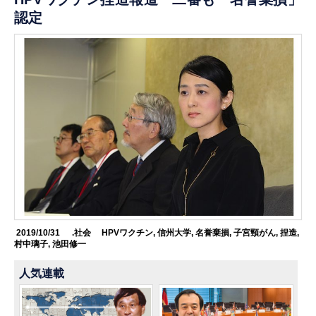
認定
2019/10/31
.社会
HPVワクチン
,
信州大学
,
名誉棄損
,
子宮頸がん
,
捏造
,
村中璃子
,
池田修一
人気連載