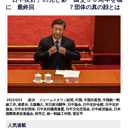
に 最終回 ７団体の真の顔とは
2022/3/23
.政治
ジェームスタウン財団
,
中国
,
中国共産党
,
中国統一戦
線工作
,
凌星光
,
古森義久
,
対日政治闘争
,
日中協会
,
日中友好会館
,
日中友好
協会
,
日中友好団体
,
日中友好議員連盟
,
日中文化交流会
,
日中経済協会
,
日本
国際貿易促進協会
,
林芳正
,
統一戦線工作部
,
習近平
人気連載