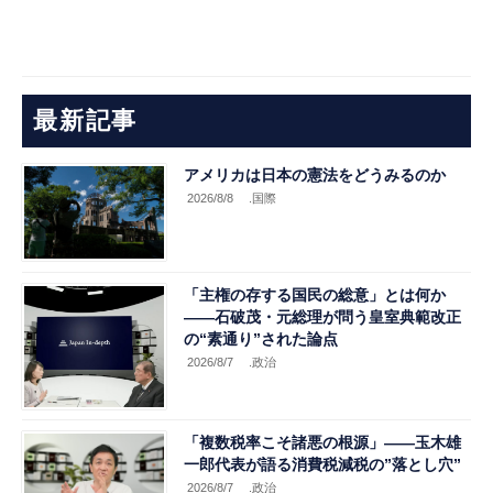
最新記事
アメリカは日本の憲法をどうみるのか
2026/8/8
.国際
「主権の存する国民の総意」とは何か
――石破茂・元総理が問う皇室典範改正
の“素通り”された論点
2026/8/7
.政治
「複数税率こそ諸悪の根源」――玉木雄
一郎代表が語る消費税減税の”落とし穴”
2026/8/7
.政治