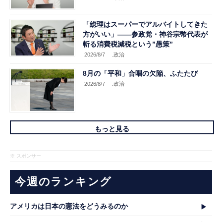
「総理はスーパーでアルバイトしてきた
方がいい」――参政党・神谷宗幣代表が
斬る消費税減税という”愚策”
2026/8/7
.政治
8月の「平和」合唱の欠陥、ふたたび
2026/8/7
.政治
もっと見る
※ スポンサー
今週のランキング
アメリカは日本の憲法をどうみるのか