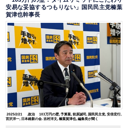
安易な妥協するつもりない」国民民主党榛葉
賀津也幹事長
2025/2/21
.政治
103万円の壁
,
予算案
,
前原誠司
,
国民民主党
,
安倍宏行
,
宮沢洋一
,
日本維新の会. 吉村洋文
,
榛葉賀津也
,
編集長が聞く