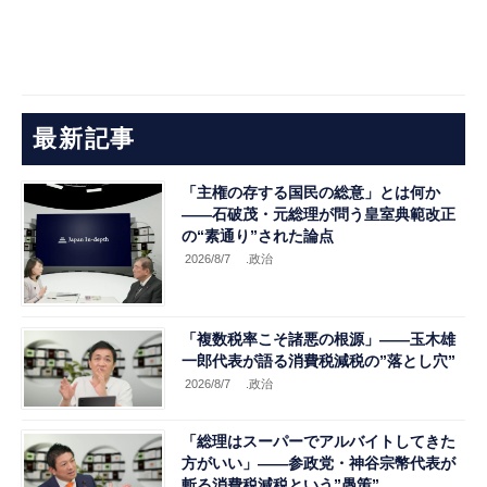
最新記事
「主権の存する国民の総意」とは何か
――石破茂・元総理が問う皇室典範改正
の“素通り”された論点
2026/8/7
.政治
「複数税率こそ諸悪の根源」――玉木雄
一郎代表が語る消費税減税の”落とし穴”
2026/8/7
.政治
「総理はスーパーでアルバイトしてきた
方がいい」――参政党・神谷宗幣代表が
斬る消費税減税という”愚策”