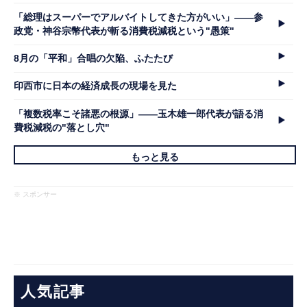
「総理はスーパーでアルバイトしてきた方がいい」――参
政党・神谷宗幣代表が斬る消費税減税という"愚策"
8月の「平和」合唱の欠陥、ふたたび
印西市に日本の経済成長の現場を見た
「複数税率こそ諸悪の根源」――玉木雄一郎代表が語る消
費税減税の"落とし穴"
もっと見る
※ スポンサー
人気記事