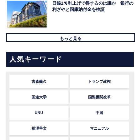
日銀1％利上げで得するのは誰か 銀行の
利ざやと国庫納付金を検証
もっと見る
人気キーワード
古森義久
トランプ政権
国連大学
国際機関改革
UNU
中国
福澤善文
マニュアル