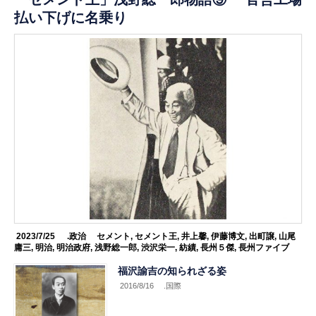
払い下げに名乗り
2023/7/25
.政治
セメント
,
セメント王
,
井上馨
,
伊藤博文
,
出町譲
,
山尾
庸三
,
明治
,
明治政府
,
浅野総一郎
,
渋沢栄一
,
紡績
,
長州５傑
,
長州ファイブ
福沢諭吉の知られざる姿
2016/8/16
.国際