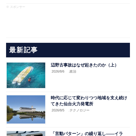
※ スポンサー
最新記事
辺野古事故はなぜ起きたのか（上）
2026/8/6
.政治
時代に応じて変わりつつ地域を支え続け
てきた仙台火力発電所
2026/8/5
.テクノロジー
「言動パターン」の繰り返し――イラ