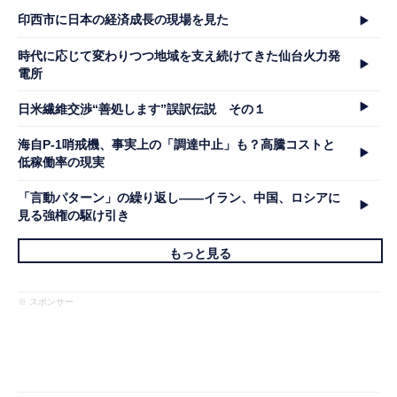
印西市に日本の経済成長の現場を見た
時代に応じて変わりつつ地域を支え続けてきた仙台火力発
電所
日米繊維交渉“善処します”誤訳伝説 その１
海自P-1哨戒機、事実上の「調達中止」も？高騰コストと
低稼働率の現実
「言動パターン」の繰り返し――イラン、中国、ロシアに
見る強権の駆け引き
もっと見る
※ スポンサー