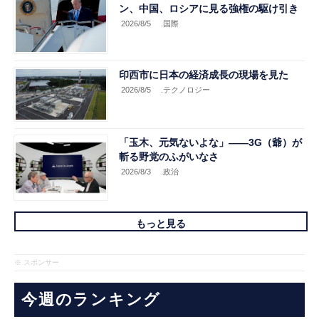
ン、中国、ロシアに見る強権の駆け引き
2026/8/5
.国際
印西市に日本の経済成長の現場を見た
2026/8/5
.テクノロジー
「玉木、元気ないよな」――3G（爺）が
斬る野党のふがいなさ
2026/8/3
.政治
もっと見る
※ スポンサー
今週のランキング