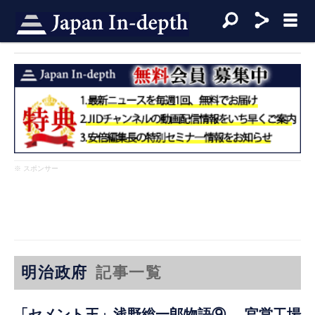
※ スポンサー
明治政府
記事一覧
「セメント王」浅野総一郎物語⑨ 官営工場