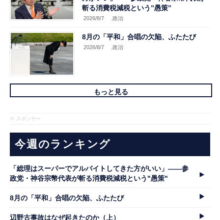
斬る消費税減税という”愚策”
2026/8/7
.政治
8月の「平和」合唱の欠陥、ふたたび
2026/8/7
.政治
もっと見る
※ スポンサー
今週のランキング
「総理はスーパーでアルバイトしてきた方がいい」――参
政党・神谷宗幣代表が斬る消費税減税という"愚策"
8月の「平和」合唱の欠陥、ふたたび
辺野古事故はなぜ起きたのか（上）