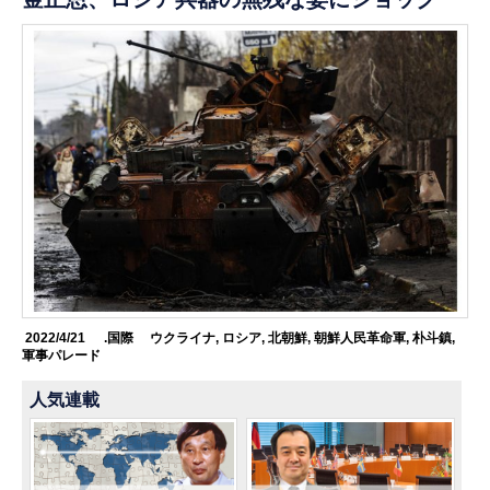
2022/4/21
.国際
ウクライナ
,
ロシア
,
北朝鮮
,
朝鮮人民革命軍
,
朴斗鎮
,
軍事パレード
人気連載