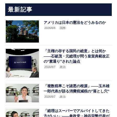
最新記事
アメリカは日本の憲法をどうみるのか
2026/8/8
.国際
「主権の存する国民の総意」とは何か
――石破茂・元総理が問う皇室典範改正
の“素通り”された論点
2026/8/7
.政治
「複数税率こそ諸悪の根源」――玉木雄
一郎代表が語る消費税減税の”落とし穴”
2026/8/7
.政治
「総理はスーパーでアルバイトしてきた
方がいい」――参政党・神谷宗幣代表が