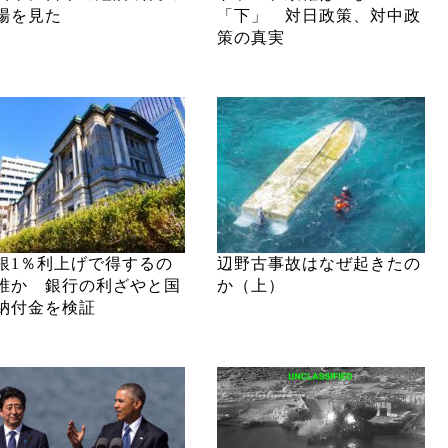
場を見た
「下」 対日政策、対中政
策の真実
銀1％利上げで得するの
辺野古事故はなぜ起きたの
誰か 銀行の利ざやと国
か（上）
納付金を検証