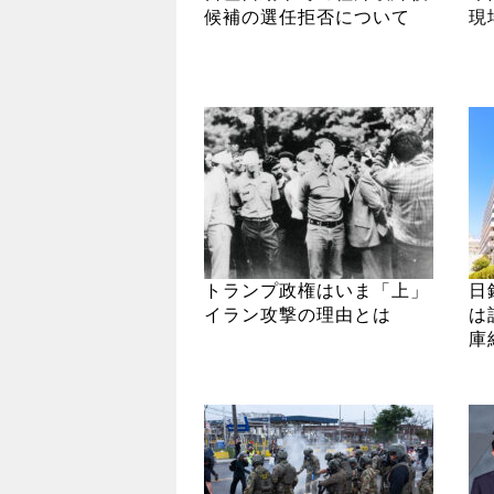
候補の選任拒否について
現
トランプ政権はいま「上」
日
イラン攻撃の理由とは
は
庫