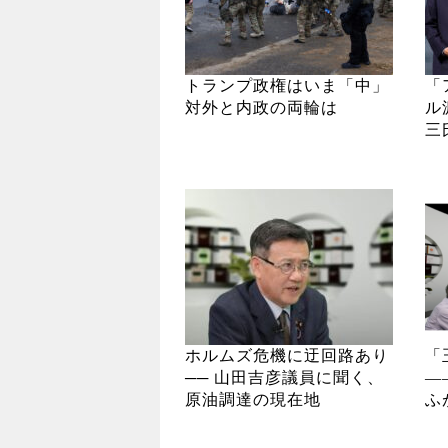
トランプ政権はいま「中」
「
対外と内政の両輪は
ル
三
ホルムズ危機に迂回路あり
「
── 山田吉彦議員に聞く、
―
原油調達の現在地
ふ