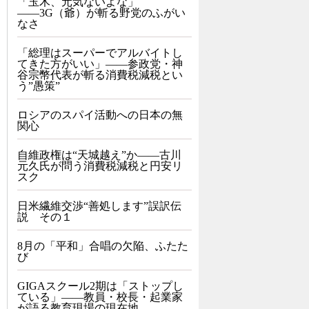
「玉木、元気ないよな」
――3G（爺）が斬る野党のふがい
なさ
「総理はスーパーでアルバイトし
てきた方がいい」――参政党・神
谷宗幣代表が斬る消費税減税とい
う”愚策”
ロシアのスパイ活動への日本の無
関心
自維政権は“天城越え”か――古川
元久氏が問う消費税減税と円安リ
スク
日米繊維交渉“善処します”誤訳伝
説 その１
8月の「平和」合唱の欠陥、ふたた
び
GIGAスクール2期は「ストップし
ている」——教員・校長・起業家
が語る教育現場の現在地