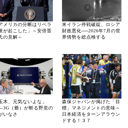
アメリカの分断はリベラ
米イラン停戦破綻、ロシア
派が起こした」～安倍晋
財政悪化──2026年7月の世
氏の見解～
界情勢を総点検する
玉木、元気ないよな」
森保ジャパンが掲げた「目
―3G（爺）が斬る野党の
標」マネジメントの意味～
がいなさ
日本経済をターンアラウン
ドする！３７