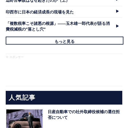
辺野古事故はなぜ起きたのか（上）
印西市に日本の経済成長の現場を見た
「複数税率こそ諸悪の根源」――玉木雄一郎代表が語る消
費税減税の"落とし穴"
もっと見る
※ スポンサー
人気記事
日産自動車での社外取締役候補の選任拒
否について