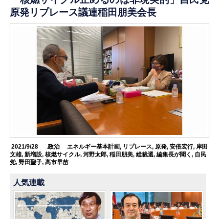
原発リプレース議連稲田朋美会長
2021/9/28
.政治
エネルギー基本計画
,
リプレース
,
原発
,
安倍宏行
,
岸田
文雄
,
新増設
,
核燃サイクル
,
河野太郎
,
稲田朋美
,
総裁選
,
編集長が聞く
,
自民
党
,
野田聖子
,
高市早苗
人気連載