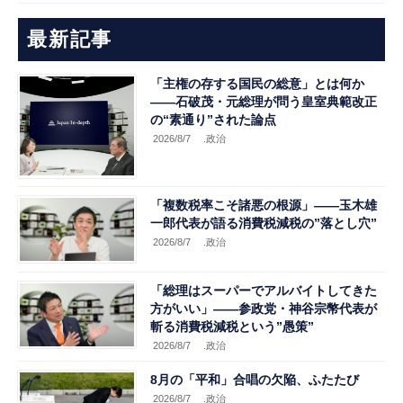
最新記事
「主権の存する国民の総意」とは何か
――石破茂・元総理が問う皇室典範改正
の“素通り”された論点
2026/8/7
.政治
「複数税率こそ諸悪の根源」――玉木雄
一郎代表が語る消費税減税の”落とし穴”
2026/8/7
.政治
「総理はスーパーでアルバイトしてきた
方がいい」――参政党・神谷宗幣代表が
斬る消費税減税という”愚策”
2026/8/7
.政治
8月の「平和」合唱の欠陥、ふたたび
2026/8/7
.政治