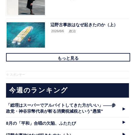
辺野古事故はなぜ起きたのか（上）
2026/8/6
.政治
もっと見る
※ スポンサー
今週のランキング
「総理はスーパーでアルバイトしてきた方がいい」――参
政党・神谷宗幣代表が斬る消費税減税という"愚策"
8月の「平和」合唱の欠陥、ふたたび