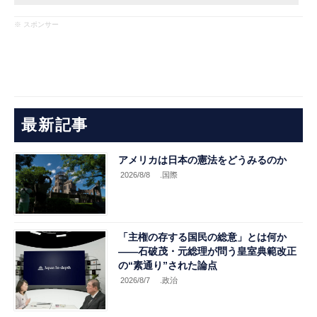
※ スポンサー
最新記事
アメリカは日本の憲法をどうみるのか
2026/8/8
.国際
「主権の存する国民の総意」とは何か
――石破茂・元総理が問う皇室典範改正
の“素通り”された論点
2026/8/7
.政治