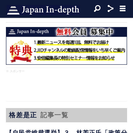
※ スポンサー
格差是正
記事一覧
【自民党総裁選挙】３ 林芳正氏「政策分