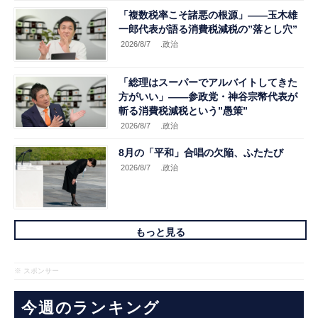
「複数税率こそ諸悪の根源」――玉木雄
一郎代表が語る消費税減税の”落とし穴”
2026/8/7
.政治
「総理はスーパーでアルバイトしてきた
方がいい」――参政党・神谷宗幣代表が
斬る消費税減税という”愚策”
2026/8/7
.政治
8月の「平和」合唱の欠陥、ふたたび
2026/8/7
.政治
もっと見る
※ スポンサー
今週のランキング