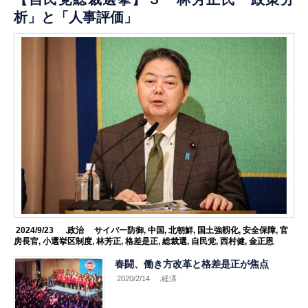
析」と「人事評価」
2024/9/23
.政治
サイバー防御
,
中国
,
北朝鮮
,
国土強靱化
,
安全保障
,
官
房長官
,
小選挙区制度
,
林芳正
,
格差是正
,
総裁選
,
自民党
,
西村健
,
金正恩
春闘、働き方改革と格差是正が焦点
2020/2/14
.経済