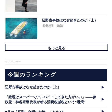
辺野古事故はなぜ起きたのか（上）
2026/8/6
.政治
もっと見る
※ スポンサー
今週のランキング
辺野古事故はなぜ起きたのか（上）
「総理はスーパーでアルバイトしてきた方がいい」――参
政党・神谷宗幣代表が斬る消費税減税という"愚策"
8月の「平和」合唱の欠陥、ふたたび