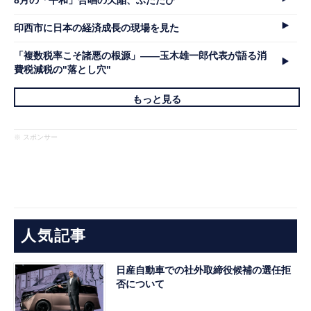
印西市に日本の経済成長の現場を見た
「複数税率こそ諸悪の根源」――玉木雄一郎代表が語る消
費税減税の"落とし穴"
もっと見る
※ スポンサー
人気記事
日産自動車での社外取締役候補の選任拒
否について