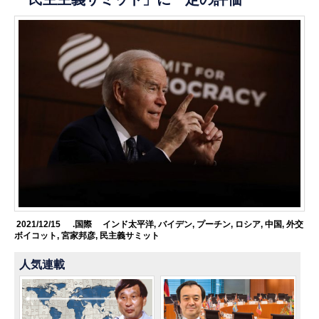
2021/12/15
.国際
インド太平洋
,
バイデン
,
プーチン
,
ロシア
,
中国
,
外交
ボイコット
,
宮家邦彦
,
民主義サミット
人気連載