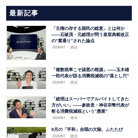
最新記事
「主権の存する国民の総意」とは何か
――石破茂・元総理が問う皇室典範改正
の“素通り”された論点
2026/8/7
.政治
「複数税率こそ諸悪の根源」――玉木雄
一郎代表が語る消費税減税の”落とし穴”
2026/8/7
.政治
「総理はスーパーでアルバイトしてきた
方がいい」――参政党・神谷宗幣代表が
斬る消費税減税という”愚策”
2026/8/7
.政治
8月の「平和」合唱の欠陥、ふたたび
2026/8/7
.政治