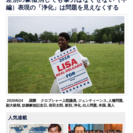
編）表現の「浄化」は問題を見えなくする
2020/6/24
.国際
クロブシャー上院議員
,
ジュンティーンス
,
人種問題
,
副大統領
,
奴隷解放記念日
,
岩田太郎
,
差別
,
浄化
,
白人問題
,
米国
,
黒人
人気連載