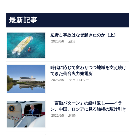
最新記事
辺野古事故はなぜ起きたのか（上）
2026/8/6
.政治
時代に応じて変わりつつ地域を支え続け
てきた仙台火力発電所
2026/8/5
.テクノロジー
「言動パターン」の繰り返し――イラ
ン、中国、ロシアに見る強権の駆け引き
2026/8/5
.国際