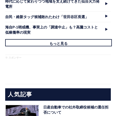
時代に応じて変わりつつ地域を支え続けてきた仙台火力発
電所
自民・維新タッグ候補敗れたわけ「世田谷区長選」
海自P-1哨戒機、事実上の「調達中止」も？高騰コストと
低稼働率の現実
もっと見る
※ スポンサー
人気記事
日産自動車での社外取締役候補の選任拒
否について