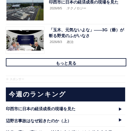
印西市に日本の経済成長の現場を見た
2026/8/5
.テクノロジー
「玉木、元気ないよな」――3G（爺）が
斬る野党のふがいなさ
2026/8/3
.政治
もっと見る
※ スポンサー
今週のランキング
印西市に日本の経済成長の現場を見た
辺野古事故はなぜ起きたのか（上）