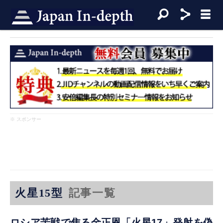
※ スポンサー
火星15型
記事一覧
ロシア苦戦で焦る金正恩「火星17」発射を偽