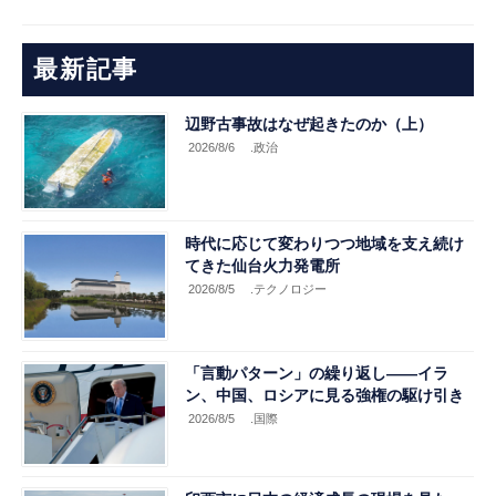
最新記事
辺野古事故はなぜ起きたのか（上）
2026/8/6
.政治
時代に応じて変わりつつ地域を支え続け
てきた仙台火力発電所
2026/8/5
.テクノロジー
「言動パターン」の繰り返し――イラ
ン、中国、ロシアに見る強権の駆け引き
2026/8/5
.国際