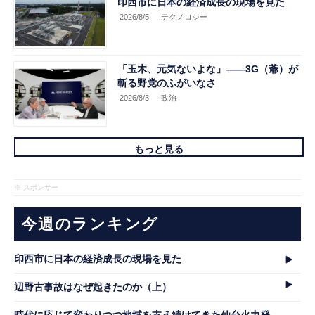
印西市に日本の経済成長の現場を見た
2026/8/5
.テクノロジー
「玉木、元気ないよな」――3G（爺）が
斬る野党のふがいなさ
2026/8/3
.政治
もっと見る
※ スポンサー
今週のランキング
印西市に日本の経済成長の現場を見た
辺野古事故はなぜ起きたのか（上）