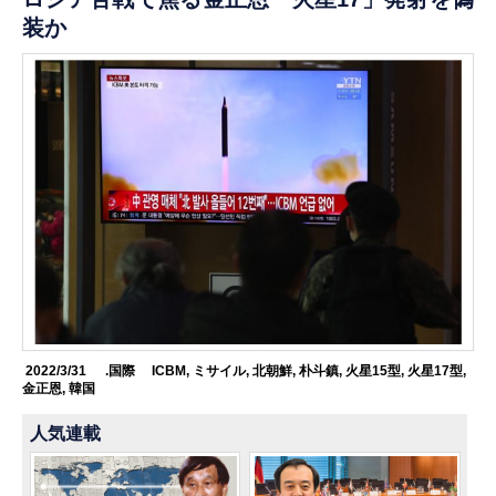
装か
2022/3/31
.国際
ICBM
,
ミサイル
,
北朝鮮
,
朴斗鎮
,
火星15型
,
火星17型
,
金正恩
,
韓国
人気連載