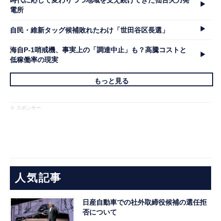
時代に応じて変わりつつ地域を支え続けてきた仙台火力発
電所
自民・維新タッグ候補敗れたわけ「世田谷区長選」
海自P-1哨戒機、事実上の「調達中止」も？高騰コストと
低稼働率の現実
もっと見る
※ スポンサー
人気記事
日産自動車での社外取締役候補の選任拒
否について