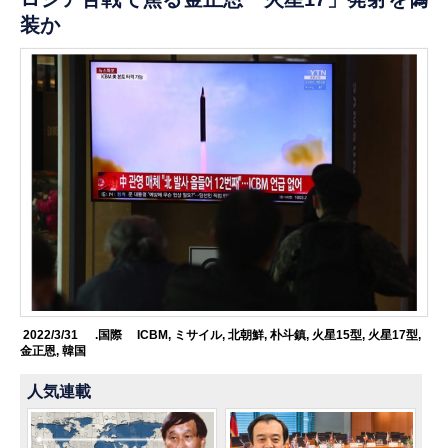
装か
2022/3/31
.国際
ICBM
,
ミサイル
,
北朝鮮
,
朴斗鎮
,
火星15型
,
火星17型
,
金正恩
,
韓国
人気連載