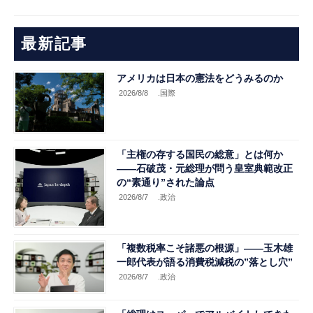
最新記事
アメリカは日本の憲法をどうみるのか
2026/8/8
.国際
「主権の存する国民の総意」とは何か
――石破茂・元総理が問う皇室典範改正
の“素通り”された論点
2026/8/7
.政治
「複数税率こそ諸悪の根源」――玉木雄
一郎代表が語る消費税減税の”落とし穴”
2026/8/7
.政治