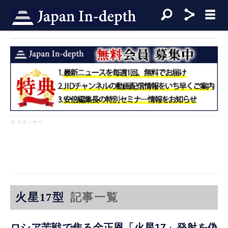
※ スポンサー
火星17型
記事一覧
ロシア苦戦で焦る金正恩「火星17」発射を偽