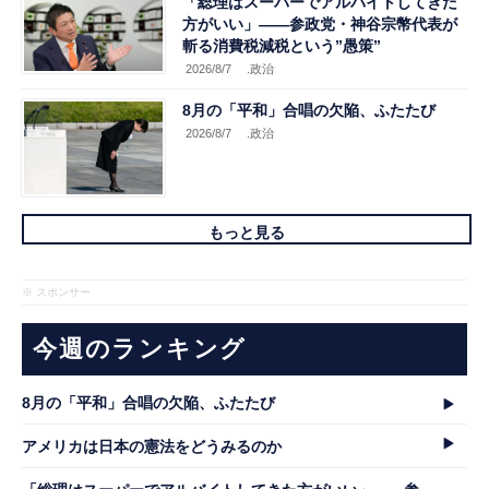
「総理はスーパーでアルバイトしてきた
方がいい」――参政党・神谷宗幣代表が
斬る消費税減税という”愚策”
2026/8/7
.政治
8月の「平和」合唱の欠陥、ふたたび
2026/8/7
.政治
もっと見る
※ スポンサー
今週のランキング
8月の「平和」合唱の欠陥、ふたたび
アメリカは日本の憲法をどうみるのか