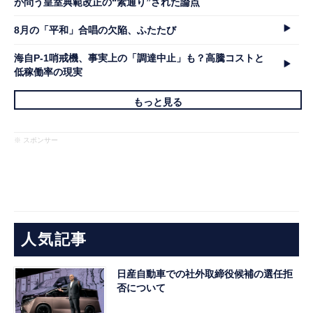
が問う皇室典範改正の“素通り”された論点
8月の「平和」合唱の欠陥、ふたたび
海自P-1哨戒機、事実上の「調達中止」も？高騰コストと
低稼働率の現実
もっと見る
※ スポンサー
人気記事
日産自動車での社外取締役候補の選任拒
否について