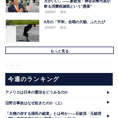
方がいい」――参政党・神谷宗幣代表が
斬る消費税減税という”愚策”
2026/8/7
.政治
8月の「平和」合唱の欠陥、ふたたび
2026/8/7
.政治
もっと見る
※ スポンサー
今週のランキング
アメリカは日本の憲法をどうみるのか
辺野古事故はなぜ起きたのか（上）
「主権の存する国民の総意」とは何か――石破茂・元総理