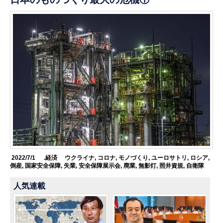
2022/7/1
.経済
ウクライナ
,
コロナ
,
モノづくり
,
ユーロサトリ
,
ロシア
,
倒産
,
国家安全保障
,
失業
,
安全保障展示会
,
廃業
,
無影灯
,
照井資規
,
自衛隊
人気連載