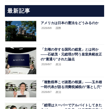
最新記事
アメリカは日本の憲法をどうみるのか
2026/8/8
.国際
「主権の存する国民の総意」とは何か
――石破茂・元総理が問う皇室典範改正
の“素通り”された論点
2026/8/7
.政治
「複数税率こそ諸悪の根源」――玉木雄
一郎代表が語る消費税減税の”落とし穴”
2026/8/7
.政治
「総理はスーパーでアルバイトしてきた