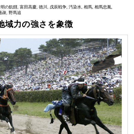
天明の飢饉
,
富田高慶
,
徳川
,
戊辰戦争
,
汚染水
,
相馬
,
相馬忠胤
,
過疎
,
野馬追
地域力の強さを象徴