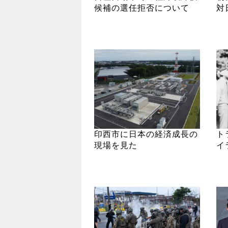
候補の選任拒否について
対
印西市に日本の経済成長の
ト
現場を見た
イ