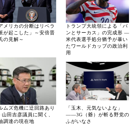
アメリカの分断はリベラ
トランプ大統領による「パ
派が起こした」～安倍晋
ンとサーカス」の完成形 ―
氏の見解～
米代表選手処分猶予が暴い
たワールドカップの政治利
用
ルムズ危機に迂回路あり
「玉木、元気ないよな」
─ 山田吉彦議員に聞く、
――3G（爺）が斬る野党の
油調達の現在地
ふがいなさ