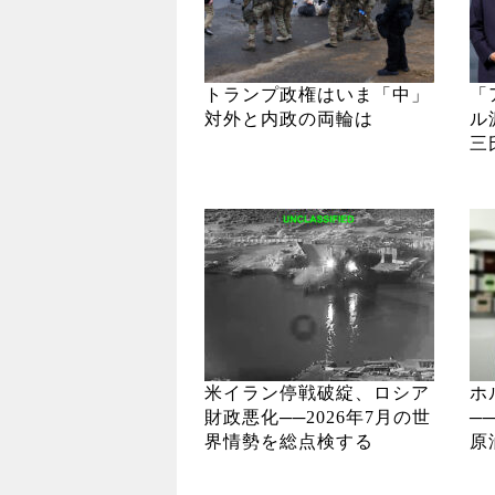
トランプ政権はいま「中」
「
対外と内政の両輪は
ル
三
米イラン停戦破綻、ロシア
ホ
財政悪化──2026年7月の世
─
界情勢を総点検する
原