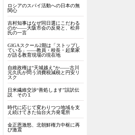
ロシアのスパイ活動への日本の無
関心
吉村知事はなぜ同日選にこだわる
のか――大阪市会の反発と、松井
氏の一言
GIGAスクール2期は「ストップし
ている」——教員・校長・起業家
が語る教育現場の現在地
自維政権は“天城越え”か――古川
元久氏が問う消費税減税と円安リ
スク
日米繊維交渉“善処します”誤訳伝
説 その１
時代に応じて変わりつつ地域を支
え続けてきた仙台火力発電所
金正恩激怒、北朝鮮権力中枢に再
び激震