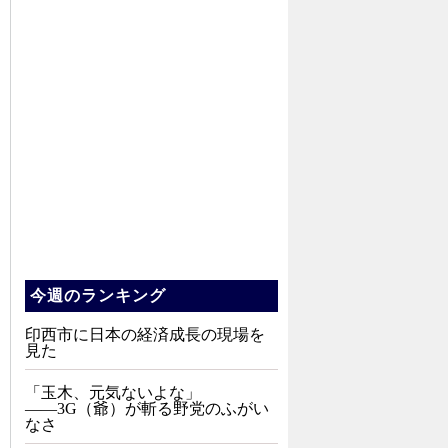
今週のランキング
印西市に日本の経済成長の現場を
見た
「玉木、元気ないよな」
――3G（爺）が斬る野党のふがい
なさ