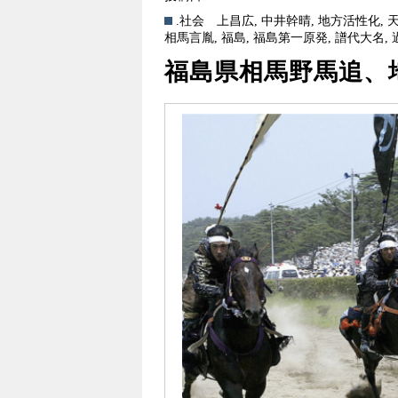
.社会
上昌広
,
中井幹晴
,
地方活性化
,
相馬言胤
,
福島
,
福島第一原発
,
譜代大名
,
福島県相馬野馬追、