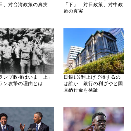
日、対台湾政策の真実
「下」 対日政策、対中政
策の真実
ランプ政権はいま「上」
日銀1％利上げで得するの
ラン攻撃の理由とは
は誰か 銀行の利ざやと国
庫納付金を検証