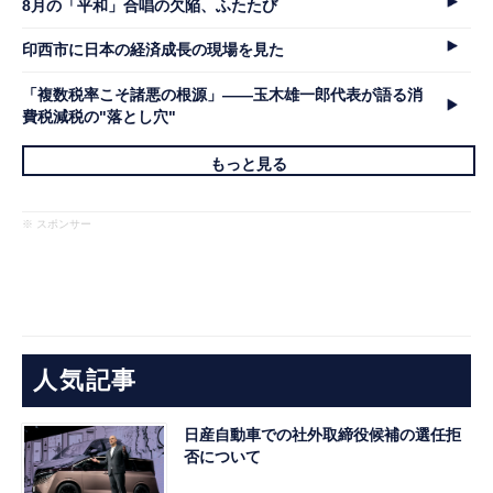
8月の「平和」合唱の欠陥、ふたたび
印西市に日本の経済成長の現場を見た
「複数税率こそ諸悪の根源」――玉木雄一郎代表が語る消
費税減税の"落とし穴"
もっと見る
※ スポンサー
人気記事
日産自動車での社外取締役候補の選任拒
否について