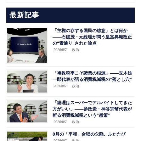
最新記事
「主権の存する国民の総意」とは何か
――石破茂・元総理が問う皇室典範改正
の“素通り”された論点
2026/8/7
.政治
「複数税率こそ諸悪の根源」――玉木雄
一郎代表が語る消費税減税の”落とし穴”
2026/8/7
.政治
「総理はスーパーでアルバイトしてきた
方がいい」――参政党・神谷宗幣代表が
斬る消費税減税という”愚策”
2026/8/7
.政治
8月の「平和」合唱の欠陥、ふたたび
2026/8/7
.政治