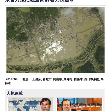
2018/9/4
.社会
上昌広
,
倉敷市
,
岡山県
,
真備町
,
自衛隊
,
西日本豪雨
,
高
齢者
人気連載