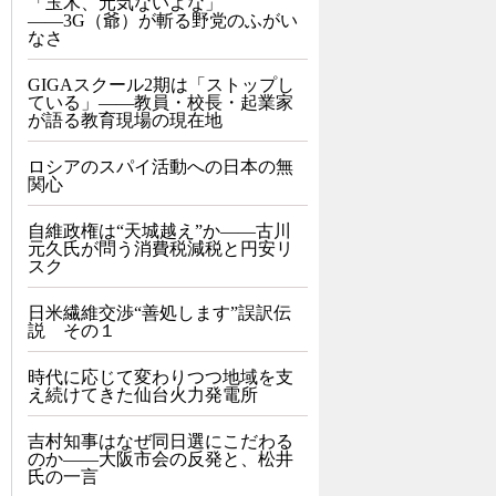
「玉木、元気ないよな」
――3G（爺）が斬る野党のふがい
なさ
GIGAスクール2期は「ストップし
ている」——教員・校長・起業家
が語る教育現場の現在地
ロシアのスパイ活動への日本の無
関心
自維政権は“天城越え”か――古川
元久氏が問う消費税減税と円安リ
スク
日米繊維交渉“善処します”誤訳伝
説 その１
時代に応じて変わりつつ地域を支
え続けてきた仙台火力発電所
吉村知事はなぜ同日選にこだわる
のか――大阪市会の反発と、松井
氏の一言