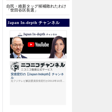
自民・維新タッグ候補敗れたわけ
「世田谷区長選」
Japan In-depth チャンネル