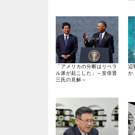
「アメリカの分断はリベラ
辺
ル派が起こした」～安倍晋
か
三氏の見解～