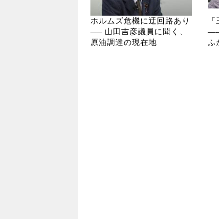
ホルムズ危機に迂回路あり
「
── 山田吉彦議員に聞く、
―
原油調達の現在地
ふ