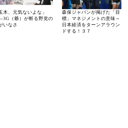
玉木、元気ないよな」
森保ジャパンが掲げた「目
―3G（爺）が斬る野党の
標」マネジメントの意味～
がいなさ
日本経済をターンアラウン
ドする！３７