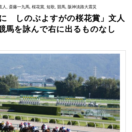
直人
,
斎藤一九馬
,
桜花賞
,
短歌
,
競馬
,
阪神淡路大震災
に しのぶよすがの桜花賞」文人
「競馬を詠んで右に出るものなし