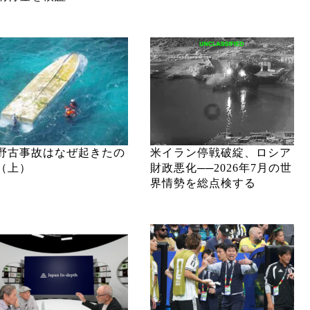
野古事故はなぜ起きたの
米イラン停戦破綻、ロシア
（上）
財政悪化──2026年7月の世
界情勢を総点検する