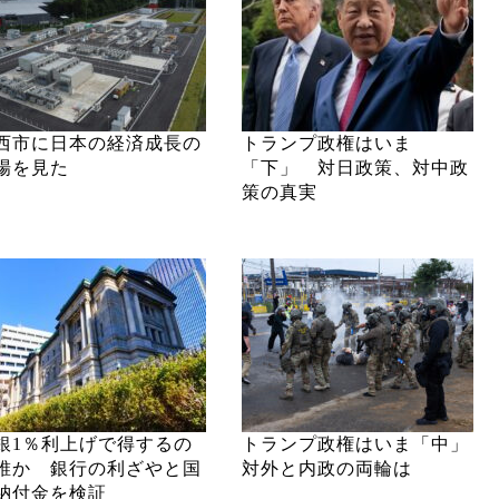
西市に日本の経済成長の
トランプ政権はいま
場を見た
「下」 対日政策、対中政
策の真実
銀1％利上げで得するの
トランプ政権はいま「中」
誰か 銀行の利ざやと国
対外と内政の両輪は
納付金を検証