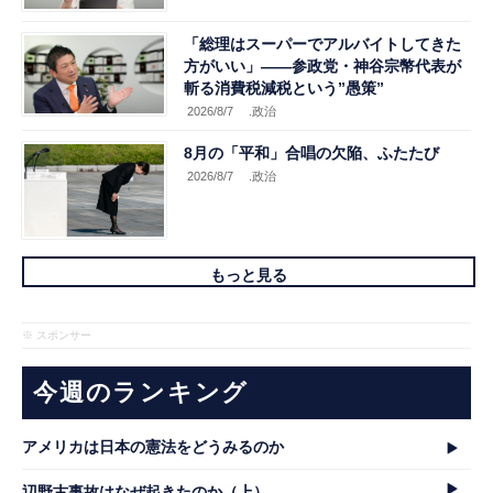
「総理はスーパーでアルバイトしてきた
方がいい」――参政党・神谷宗幣代表が
斬る消費税減税という”愚策”
2026/8/7
.政治
8月の「平和」合唱の欠陥、ふたたび
2026/8/7
.政治
もっと見る
※ スポンサー
今週のランキング
アメリカは日本の憲法をどうみるのか
辺野古事故はなぜ起きたのか（上）