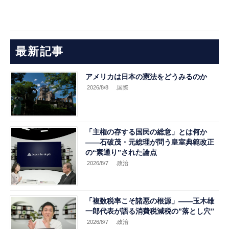
最新記事
アメリカは日本の憲法をどうみるのか
2026/8/8
.国際
「主権の存する国民の総意」とは何か
――石破茂・元総理が問う皇室典範改正
の“素通り”された論点
2026/8/7
.政治
「複数税率こそ諸悪の根源」――玉木雄
一郎代表が語る消費税減税の”落とし穴”
2026/8/7
.政治