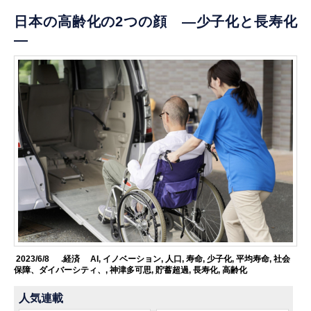
日本の高齢化の2つの顔 ―少子化と長寿化
―
2023/6/8
.経済
AI
,
イノベーション
,
人口
,
寿命
,
少子化
,
平均寿命
,
社会
保障、ダイバーシティ、
,
神津多可思
,
貯蓄超過
,
長寿化
,
高齢化
人気連載