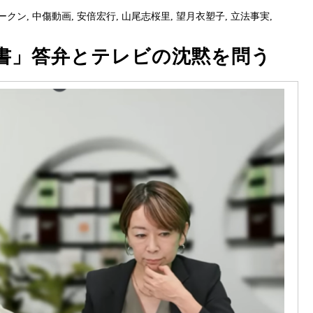
ークン
,
中傷動画
,
安倍宏行
,
山尾志桜里
,
望月衣塑子
,
立法事実
,
書」答弁とテレビの沈黙を問う