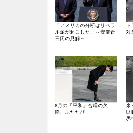
「アメリカの分断はリベラ
ト
ル派が起こした」～安倍晋
対
三氏の見解～
8月の「平和」合唱の欠
米
陥、ふたたび
財
界