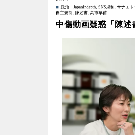
.政治
JapanIndepth
,
SNS規制
,
サナエト
自主規制
,
陳述書
,
高市早苗
中傷動画疑惑「陳述