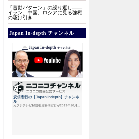
「言動パターン」の繰り返し――
イラン、中国、ロシアに見る強権
の駆け引き
Japan In-depth チャンネル