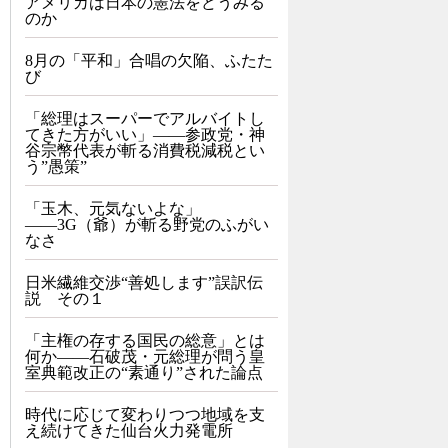
アメリカは日本の憲法をどうみる
のか
8月の「平和」合唱の欠陥、ふたた
び
「総理はスーパーでアルバイトし
てきた方がいい」――参政党・神
谷宗幣代表が斬る消費税減税とい
う”愚策”
「玉木、元気ないよな」
――3G（爺）が斬る野党のふがい
なさ
日米繊維交渉“善処します”誤訳伝
説 その１
「主権の存する国民の総意」とは
何か――石破茂・元総理が問う皇
室典範改正の“素通り”された論点
時代に応じて変わりつつ地域を支
え続けてきた仙台火力発電所