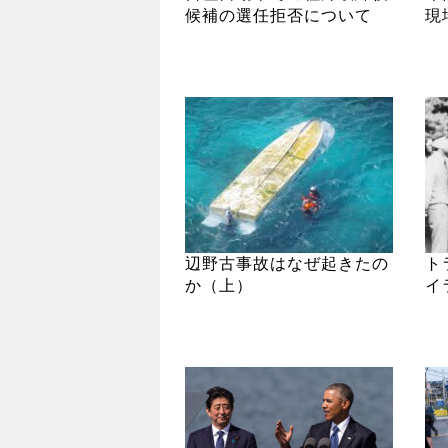
候補の選任拒否について
現
辺野古事故はなぜ起きたの
ト
か（上）
イ