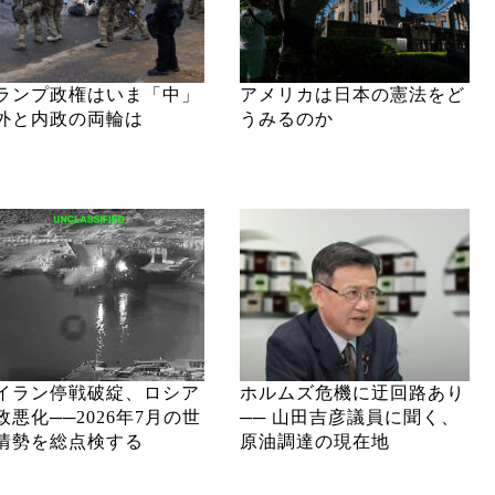
ランプ政権はいま「中」
アメリカは日本の憲法をど
外と内政の両輪は
うみるのか
イラン停戦破綻、ロシア
ホルムズ危機に迂回路あり
政悪化──2026年7月の世
── 山田吉彦議員に聞く、
情勢を総点検する
原油調達の現在地