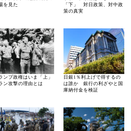
場を見た
「下」 対日政策、対中政
策の真実
ランプ政権はいま「上」
日銀1％利上げで得するの
ラン攻撃の理由とは
は誰か 銀行の利ざやと国
庫納付金を検証