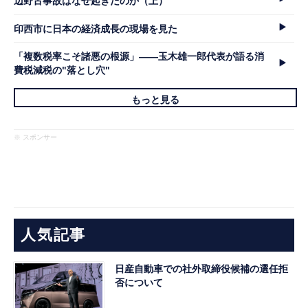
辺野古事故はなぜ起きたのか（上）
印西市に日本の経済成長の現場を見た
「複数税率こそ諸悪の根源」――玉木雄一郎代表が語る消
費税減税の"落とし穴"
もっと見る
※ スポンサー
人気記事
日産自動車での社外取締役候補の選任拒
否について