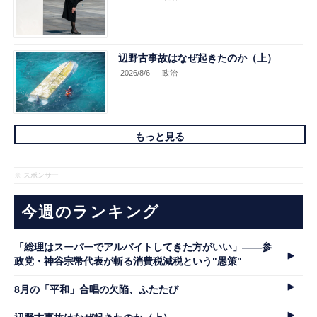
辺野古事故はなぜ起きたのか（上）
2026/8/6
.政治
もっと見る
※ スポンサー
今週のランキング
「総理はスーパーでアルバイトしてきた方がいい」――参
政党・神谷宗幣代表が斬る消費税減税という"愚策"
8月の「平和」合唱の欠陥、ふたたび