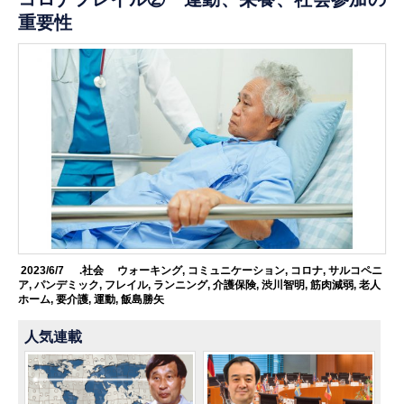
重要性
2023/6/7
.社会
ウォーキング
,
コミュニケーション
,
コロナ
,
サルコペニ
ア
,
パンデミック
,
フレイル
,
ランニング
,
介護保険
,
渋川智明
,
筋肉減弱
,
老人
ホーム
,
要介護
,
運動
,
飯島勝矢
人気連載