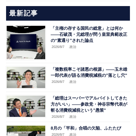
最新記事
「主権の存する国民の総意」とは何か
――石破茂・元総理が問う皇室典範改正
の“素通り”された論点
2026/8/7
.政治
「複数税率こそ諸悪の根源」――玉木雄
一郎代表が語る消費税減税の”落とし穴”
2026/8/7
.政治
「総理はスーパーでアルバイトしてきた
方がいい」――参政党・神谷宗幣代表が
斬る消費税減税という”愚策”
2026/8/7
.政治
8月の「平和」合唱の欠陥、ふたたび
2026/8/7
.政治