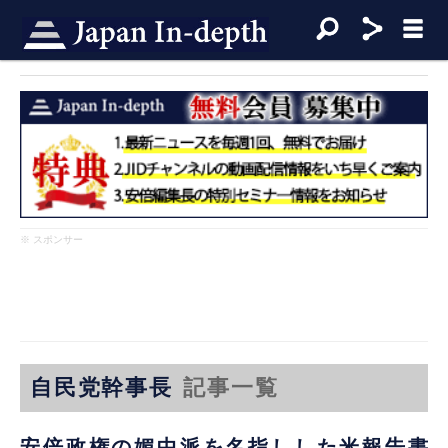
※ スポンサー
自民党幹事長
記事一覧
安倍政権の媚中派を名指しした米報告書