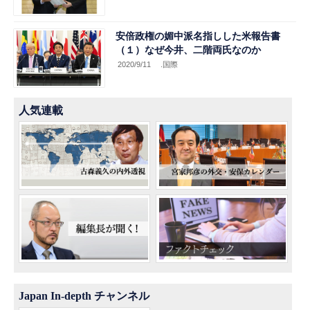
安倍政権の媚中派名指しした米報告書
（１）なぜ今井、二階両氏なのか
2020/9/11
.国際
人気連載
Japan In-depth チャンネル