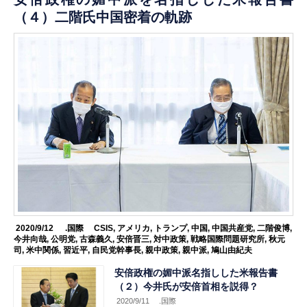
（４）二階氏中国密着の軌跡
2020/9/12
.国際
CSIS
,
アメリカ
,
トランプ
,
中国
,
中国共産党
,
二階俊博
,
今井向哉
,
公明党
,
古森義久
,
安倍晋三
,
対中政策
,
戦略国際問題研究所
,
秋元
司
,
米中関係
,
習近平
,
自民党幹事長
,
親中政策
,
親中派
,
鳩山由紀夫
安倍政権の媚中派名指しした米報告書
（２）今井氏が安倍首相を説得？
2020/9/11
.国際