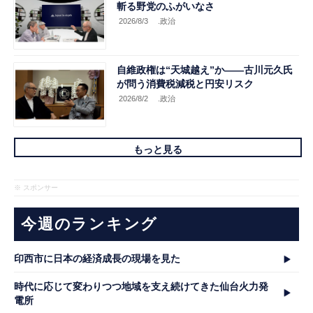
斬る野党のふがいなさ
2026/8/3
.政治
自維政権は“天城越え”か――古川元久氏
が問う消費税減税と円安リスク
2026/8/2
.政治
もっと見る
※ スポンサー
今週のランキング
印西市に日本の経済成長の現場を見た
時代に応じて変わりつつ地域を支え続けてきた仙台火力発
電所