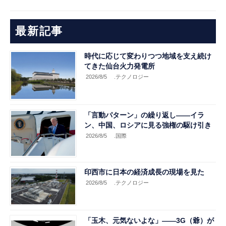
最新記事
時代に応じて変わりつつ地域を支え続け
てきた仙台火力発電所
2026/8/5
.テクノロジー
「言動パターン」の繰り返し――イラ
ン、中国、ロシアに見る強権の駆け引き
2026/8/5
.国際
印西市に日本の経済成長の現場を見た
2026/8/5
.テクノロジー
「玉木、元気ないよな」――3G（爺）が