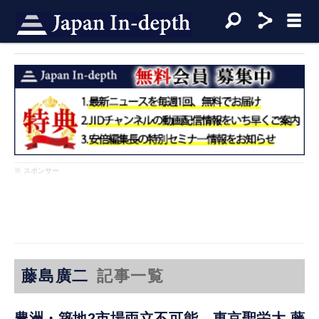
※ スポンサー
藤島廣二
記事一覧
豊洲・築地2市場両立不可能 東京聖栄大 藤