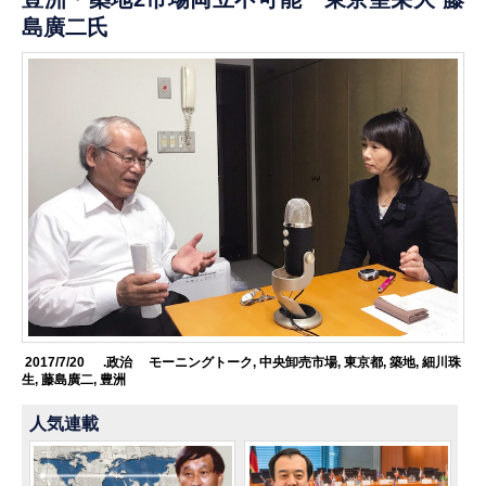
島廣二氏
2017/7/20
.政治
モーニングトーク
,
中央卸売市場
,
東京都
,
築地
,
細川珠
生
,
藤島廣二
,
豊洲
人気連載