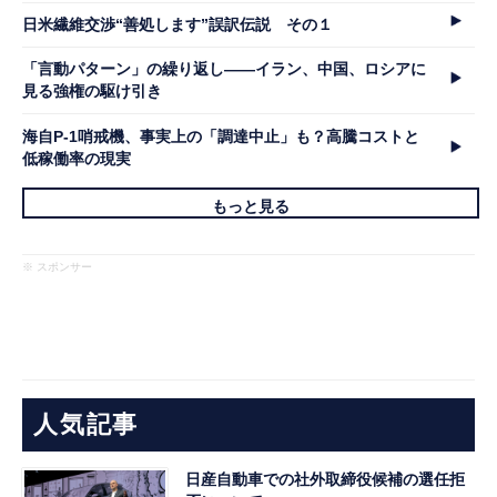
日米繊維交渉“善処します”誤訳伝説 その１
「言動パターン」の繰り返し――イラン、中国、ロシアに
見る強権の駆け引き
海自P-1哨戒機、事実上の「調達中止」も？高騰コストと
低稼働率の現実
もっと見る
※ スポンサー
人気記事
日産自動車での社外取締役候補の選任拒