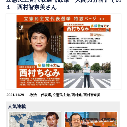
１ 西村智奈美さん
2021/11/29
.政治
代表選
,
立憲民主党
,
西村健
,
西村智奈美
人気連載