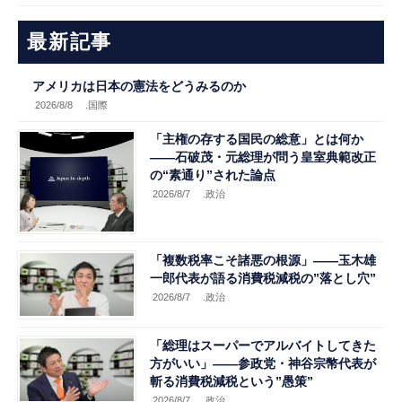
最新記事
アメリカは日本の憲法をどうみるのか
2026/8/8
.国際
「主権の存する国民の総意」とは何か
――石破茂・元総理が問う皇室典範改正
の“素通り”された論点
2026/8/7
.政治
「複数税率こそ諸悪の根源」――玉木雄
一郎代表が語る消費税減税の”落とし穴”
2026/8/7
.政治
「総理はスーパーでアルバイトしてきた
方がいい」――参政党・神谷宗幣代表が
斬る消費税減税という”愚策”
2026/8/7
.政治