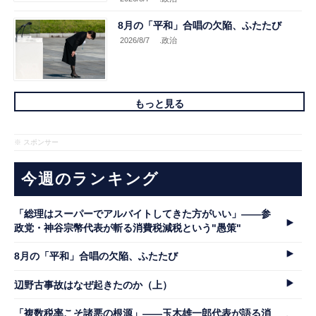
8月の「平和」合唱の欠陥、ふたたび
2026/8/7
.政治
もっと見る
※ スポンサー
今週のランキング
「総理はスーパーでアルバイトしてきた方がいい」――参
政党・神谷宗幣代表が斬る消費税減税という"愚策"
8月の「平和」合唱の欠陥、ふたたび
辺野古事故はなぜ起きたのか（上）
「複数税率こそ諸悪の根源」――玉木雄一郎代表が語る消