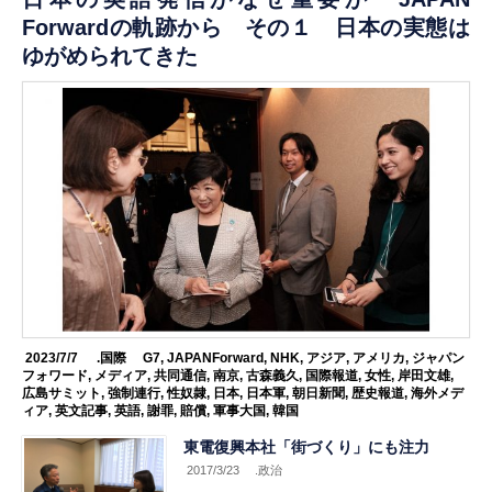
Forwardの軌跡から その１ 日本の実態は
ゆがめられてきた
2023/7/7
.国際
G7
,
JAPANForward
,
NHK
,
アジア
,
アメリカ
,
ジャパン
フォワード
,
メディア
,
共同通信
,
南京
,
古森義久
,
国際報道
,
女性
,
岸田文雄
,
広島サミット
,
強制連行
,
性奴隷
,
日本
,
日本軍
,
朝日新聞
,
歴史報道
,
海外メデ
ィア
,
英文記事
,
英語
,
謝罪
,
賠償
,
軍事大国
,
韓国
東電復興本社「街づくり」にも注力
2017/3/23
.政治