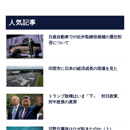
人気記事
日産自動車での社外取締役候補の選任拒
否について
印西市に日本の経済成長の現場を見た
トランプ政権はいま「下」 対日政策、
対中政策の真実
辺野古事故はなぜ起きたのか（上）