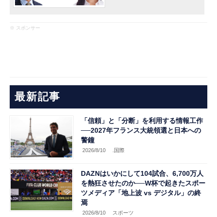
※ スポンサー
最新記事
「信頼」と「分断」を利用する情報工作
──2027年フランス大統領選と日本への
警鐘
2026/8/10
.国際
DAZNはいかにして104試合、6,700万人
を熱狂させたのか──W杯で起きたスポー
ツメディア「地上波 vs デジタル」の終
焉
2026/8/10
スポーツ