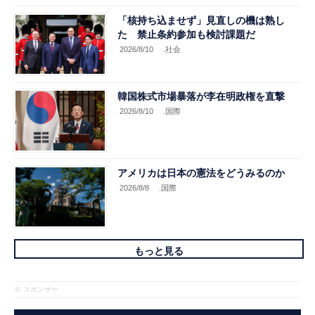
「核持ち込ませず」見直しの機は熟し
た 禁止条約参加も検討課題だ
2026/8/10
.社会
韓国株式市場暴落が李在明政権を直撃
2026/8/10
.国際
アメリカは日本の憲法をどうみるのか
2026/8/8
.国際
もっと見る
※ スポンサー