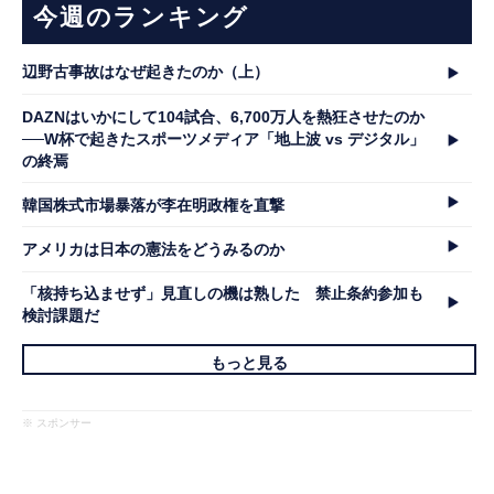
今週のランキング
辺野古事故はなぜ起きたのか（上）
DAZNはいかにして104試合、6,700万人を熱狂させたのか
──W杯で起きたスポーツメディア「地上波 vs デジタル」
の終焉
韓国株式市場暴落が李在明政権を直撃
アメリカは日本の憲法をどうみるのか
「核持ち込ませず」見直しの機は熟した 禁止条約参加も
検討課題だ
もっと見る
※ スポンサー