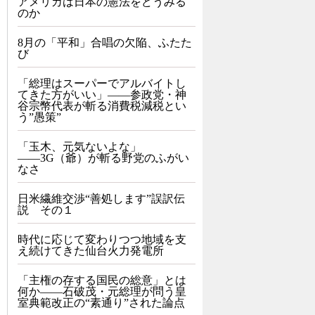
アメリカは日本の憲法をどうみる
のか
8月の「平和」合唱の欠陥、ふたた
び
「総理はスーパーでアルバイトし
てきた方がいい」――参政党・神
谷宗幣代表が斬る消費税減税とい
う”愚策”
「玉木、元気ないよな」
――3G（爺）が斬る野党のふがい
なさ
日米繊維交渉“善処します”誤訳伝
説 その１
時代に応じて変わりつつ地域を支
え続けてきた仙台火力発電所
「主権の存する国民の総意」とは
何か――石破茂・元総理が問う皇
室典範改正の“素通り”された論点