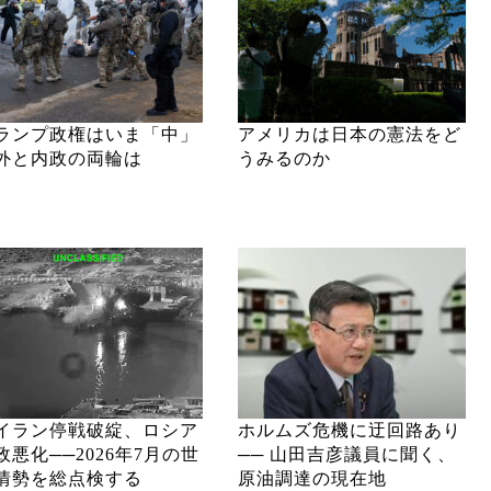
ランプ政権はいま「中」
アメリカは日本の憲法をど
外と内政の両輪は
うみるのか
イラン停戦破綻、ロシア
ホルムズ危機に迂回路あり
政悪化──2026年7月の世
── 山田吉彦議員に聞く、
情勢を総点検する
原油調達の現在地