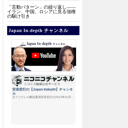
「言動パターン」の繰り返し――
イラン、中国、ロシアに見る強権
の駆け引き
Japan In-depth チャンネル