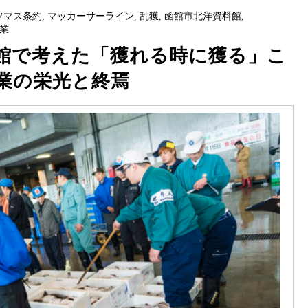
ツマス条約
,
マッカーサーライン
,
乱獲
,
函館市北洋資料館
,
業
館で考えた「獲れる時に獲る」こ
業の栄光と終焉