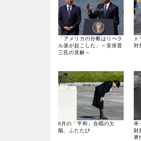
「アメリカの分断はリベラ
ト
ル派が起こした」～安倍晋
対
三氏の見解～
8月の「平和」合唱の欠
米
陥、ふたたび
財
界