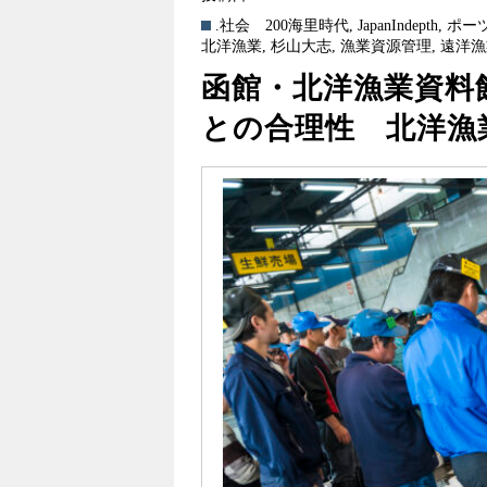
.社会
200海里時代
,
JapanIndepth
,
ポー
北洋漁業
,
杉山大志
,
漁業資源管理
,
遠洋漁
函館・北洋漁業資料
との合理性 北洋漁