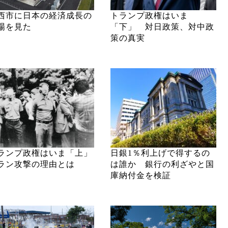
西市に日本の経済成長の
トランプ政権はいま
場を見た
「下」 対日政策、対中政
策の真実
ランプ政権はいま「上」
日銀1％利上げで得するの
ラン攻撃の理由とは
は誰か 銀行の利ざやと国
庫納付金を検証