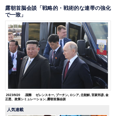
露朝首脳会談「戦略的・戦術的な連帯の強化
で一致」
2023/9/20
.国際
ゼレンスキー
,
プーチン
,
ロシア
,
北朝鮮
,
宮家邦彦
,
金
正恩、政策シミュレーション
,
露朝首脳会談
人気連載