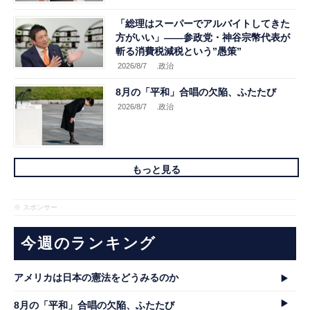
「総理はスーパーでアルバイトしてきた
方がいい」――参政党・神谷宗幣代表が
斬る消費税減税という”愚策”
2026/8/7
.政治
8月の「平和」合唱の欠陥、ふたたび
2026/8/7
.政治
もっと見る
※ スポンサー
今週のランキング
アメリカは日本の憲法をどうみるのか
8月の「平和」合唱の欠陥、ふたたび