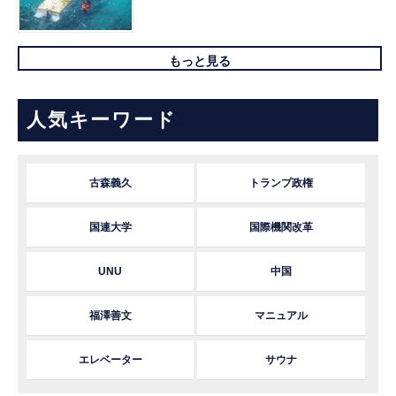
もっと見る
人気キーワード
古森義久
トランプ政権
国連大学
国際機関改革
UNU
中国
福澤善文
マニュアル
エレベーター
サウナ