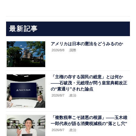
最新記事
アメリカは日本の憲法をどうみるのか
2026/8/8
.国際
「主権の存する国民の総意」とは何か
――石破茂・元総理が問う皇室典範改正
の“素通り”された論点
2026/8/7
.政治
「複数税率こそ諸悪の根源」――玉木雄
一郎代表が語る消費税減税の”落とし穴”
2026/8/7
.政治