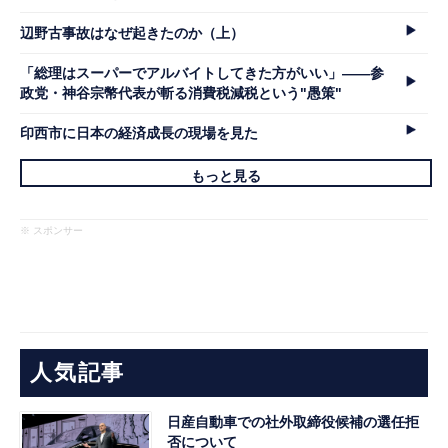
辺野古事故はなぜ起きたのか（上）
「総理はスーパーでアルバイトしてきた方がいい」――参
政党・神谷宗幣代表が斬る消費税減税という"愚策"
印西市に日本の経済成長の現場を見た
もっと見る
※ スポンサー
人気記事
日産自動車での社外取締役候補の選任拒
否について