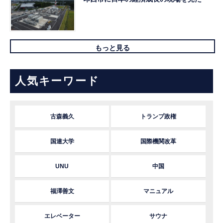
もっと見る
人気キーワード
古森義久
トランプ政権
国連大学
国際機関改革
UNU
中国
福澤善文
マニュアル
エレベーター
サウナ