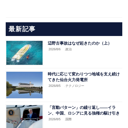
最新記事
辺野古事故はなぜ起きたのか（上）
2026/8/6
.政治
時代に応じて変わりつつ地域を支え続け
てきた仙台火力発電所
2026/8/5
.テクノロジー
「言動パターン」の繰り返し――イラ
ン、中国、ロシアに見る強権の駆け引き
2026/8/5
.国際