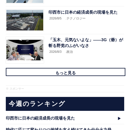
印西市に日本の経済成長の現場を見た
2026/8/5
.テクノロジー
「玉木、元気ないよな」――3G（爺）が
斬る野党のふがいなさ
2026/8/3
.政治
もっと見る
※ スポンサー
今週のランキング
印西市に日本の経済成長の現場を見た
時代に応じて変わりつつ地域を支え続けてきた仙台火力発