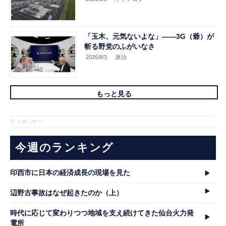
「玉木、元気ないよな」――3G（爺）が
斬る野党のふがいなさ
2026/8/3
.政治
もっと見る
※ スポンサー
今週のランキング
印西市に日本の経済成長の現場を見た
辺野古事故はなぜ起きたのか（上）
時代に応じて変わりつつ地域を支え続けてきた仙台火力発
電所