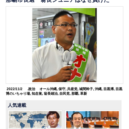
2022/11/2
.政治
オール沖縄
,
保守
,
共産党
,
城間幹子
,
沖縄
,
目黒博
,
目黒
博のいちゃり場
,
知念覚
,
翁長雄治
,
自民党
,
那覇
,
革新
人気連載