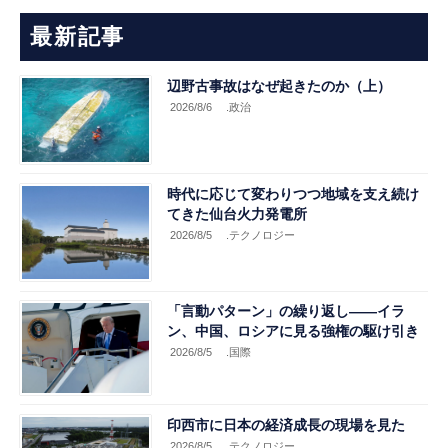
最新記事
辺野古事故はなぜ起きたのか（上）
2026/8/6
.政治
時代に応じて変わりつつ地域を支え続け
てきた仙台火力発電所
2026/8/5
.テクノロジー
「言動パターン」の繰り返し――イラ
ン、中国、ロシアに見る強権の駆け引き
2026/8/5
.国際
印西市に日本の経済成長の現場を見た
2026/8/5
.テクノロジー