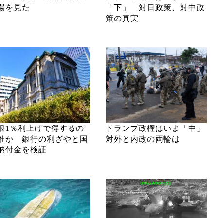
場を見た
「下」 対日政策、対中政
策の真実
銀1％利上げで得するの
トランプ政権はいま「中」
誰か 銀行の利ざやと国
対外と内政の両輪は
納付金を検証