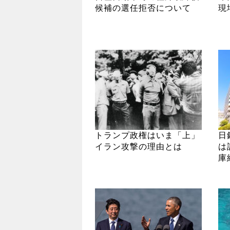
候補の選任拒否について
現
トランプ政権はいま「上」
日
イラン攻撃の理由とは
は
庫