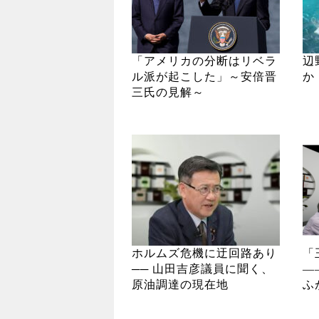
「アメリカの分断はリベラ
辺
ル派が起こした」～安倍晋
か
三氏の見解～
ホルムズ危機に迂回路あり
「
── 山田吉彦議員に聞く、
―
原油調達の現在地
ふ