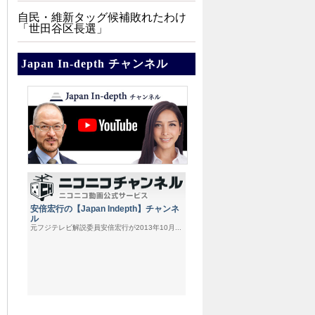
自民・維新タッグ候補敗れたわけ
「世田谷区長選」
Japan In-depth チャンネル