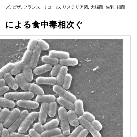
チーズ
,
ピザ
,
フランス
,
リコール
,
リステリア菌
,
大腸菌
,
生乳
,
細菌
」による食中毒相次ぐ