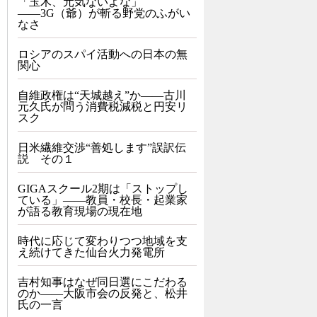
「玉木、元気ないよな」
――3G（爺）が斬る野党のふがい
なさ
ロシアのスパイ活動への日本の無
関心
自維政権は“天城越え”か――古川
元久氏が問う消費税減税と円安リ
スク
日米繊維交渉“善処します”誤訳伝
説 その１
GIGAスクール2期は「ストップし
ている」——教員・校長・起業家
が語る教育現場の現在地
時代に応じて変わりつつ地域を支
え続けてきた仙台火力発電所
吉村知事はなぜ同日選にこだわる
のか――大阪市会の反発と、松井
氏の一言