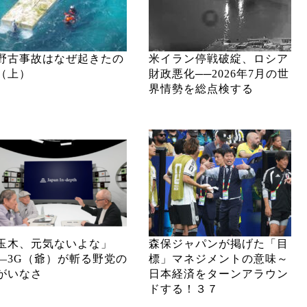
野古事故はなぜ起きたの
米イラン停戦破綻、ロシア
（上）
財政悪化──2026年7月の世
界情勢を総点検する
玉木、元気ないよな」
森保ジャパンが掲げた「目
―3G（爺）が斬る野党の
標」マネジメントの意味～
がいなさ
日本経済をターンアラウン
ドする！３７