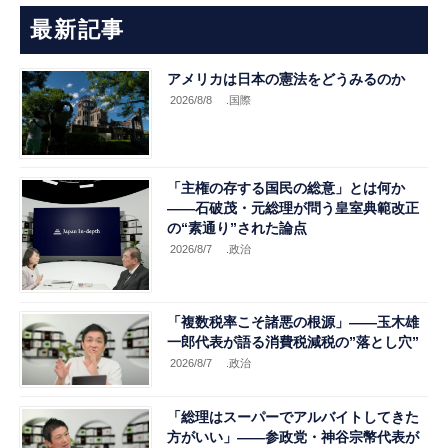
最新記事
アメリカは日本の憲法をどうみるのか
2026/8/8
.国際
「主権の存する国民の総意」とは何か
――石破茂・元総理が問う皇室典範改正
の“素通り”された論点
2026/8/7
.政治
「複数税率こそ諸悪の根源」――玉木雄
一郎代表が語る消費税減税の”落とし穴”
2026/8/7
.政治
「総理はスーパーでアルバイトしてきた
方がいい」――参政党・神谷宗幣代表が