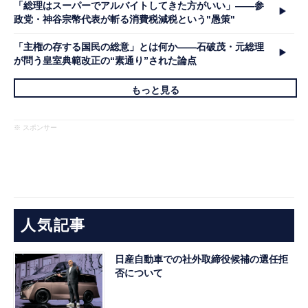
「総理はスーパーでアルバイトしてきた方がいい」――参
政党・神谷宗幣代表が斬る消費税減税という"愚策"
「主権の存する国民の総意」とは何か――石破茂・元総理
が問う皇室典範改正の“素通り”された論点
もっと見る
※ スポンサー
人気記事
日産自動車での社外取締役候補の選任拒
否について