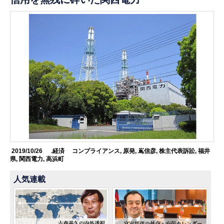
2019/10/26
.経済
コンプライアンス
,
原発
,
嶌信彦
,
株主代表訴訟
,
福井
県
,
関西電力
,
高浜町
人気連載