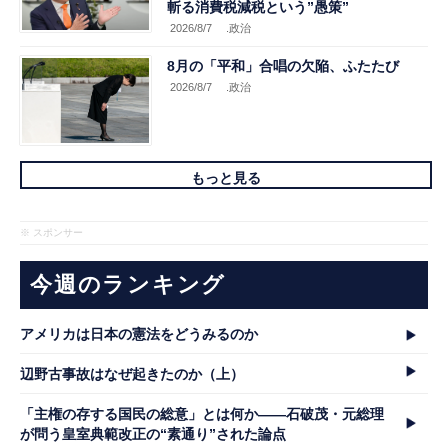
斬る消費税減税という”愚策”
2026/8/7
.政治
8月の「平和」合唱の欠陥、ふたたび
2026/8/7
.政治
もっと見る
※ スポンサー
今週のランキング
アメリカは日本の憲法をどうみるのか
辺野古事故はなぜ起きたのか（上）
「主権の存する国民の総意」とは何か――石破茂・元総理
が問う皇室典範改正の“素通り”された論点