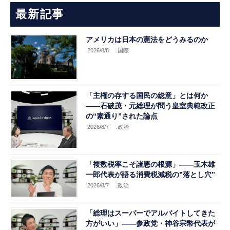
最新記事
アメリカは日本の憲法をどうみるのか
2026/8/8
.国際
「主権の存する国民の総意」とは何か
――石破茂・元総理が問う皇室典範改正
の“素通り”された論点
2026/8/7
.政治
「複数税率こそ諸悪の根源」――玉木雄
一郎代表が語る消費税減税の”落とし穴”
2026/8/7
.政治
「総理はスーパーでアルバイトしてきた
方がいい」――参政党・神谷宗幣代表が