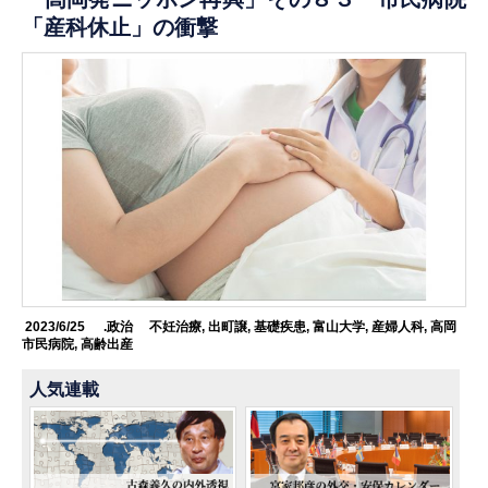
「産科休止」の衝撃
2023/6/25
.政治
不妊治療
,
出町譲
,
基礎疾患
,
富山大学
,
産婦人科
,
高岡
市民病院
,
高齢出産
人気連載