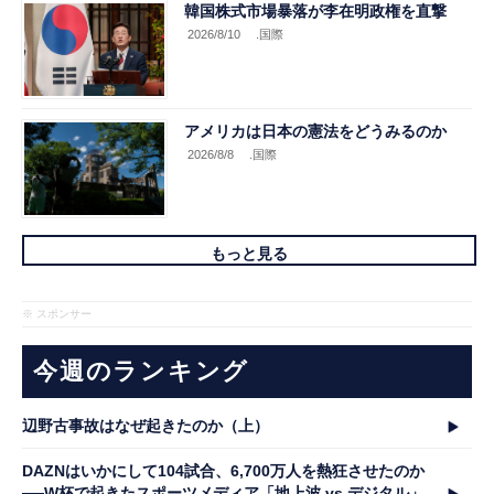
韓国株式市場暴落が李在明政権を直撃
2026/8/10
.国際
アメリカは日本の憲法をどうみるのか
2026/8/8
.国際
もっと見る
※ スポンサー
今週のランキング
辺野古事故はなぜ起きたのか（上）
DAZNはいかにして104試合、6,700万人を熱狂させたのか
──W杯で起きたスポーツメディア「地上波 vs デジタル」