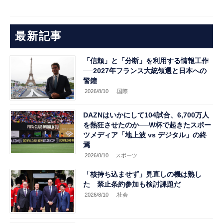
最新記事
「信頼」と「分断」を利用する情報工作
──2027年フランス大統領選と日本への
警鐘
2026/8/10
.国際
DAZNはいかにして104試合、6,700万人
を熱狂させたのか──W杯で起きたスポー
ツメディア「地上波 vs デジタル」の終
焉
2026/8/10
スポーツ
「核持ち込ませず」見直しの機は熟し
た 禁止条約参加も検討課題だ
2026/8/10
.社会