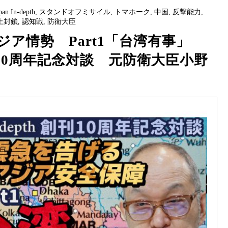
pan In-depth
,
スタンドオフミサイル
,
トマホーク
,
中国
,
反撃能力
,
上封鎖
,
認知戦
,
防衛大臣
ア情勢 Part1「台湾有事」
th創刊10周年記念対談 元防衛大臣小野