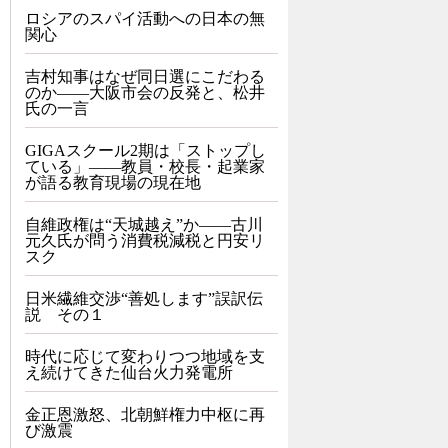
ロシアのスパイ活動への日本の無
関心
吉村知事はなぜ同日選にこだわる
のか――大阪市会の反発と、松井
氏の一言
GIGAスクール2期は「ストップし
ている」——教員・校長・起業家
が語る教育現場の現在地
自維政権は“天城越え”か――古川
元久氏が問う消費税減税と円安リ
スク
日米繊維交渉“善処します”誤訳伝
説 その１
時代に応じて変わりつつ地域を支
え続けてきた仙台火力発電所
金正恩激怒、北朝鮮権力中枢に再
び激震