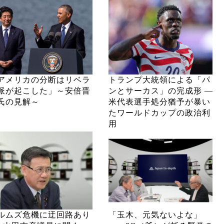
アメリカの分断はリベラ
トランプ大統領による「パ
派が起こした」～安倍晋
ンとサーカス」の完成形 ―
氏の見解～
米代表選手処分猶予が暴い
たワールドカップの政治利
用
ルムズ危機に迂回路あり
「玉木、元気ないよな」