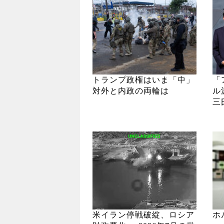
トランプ政権はいま「中」
「
対外と内政の両輪は
ル
三
米イラン停戦破綻、ロシア
ホ