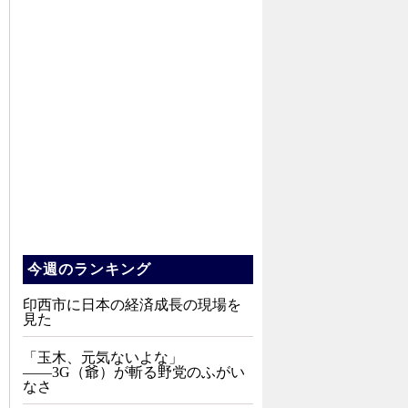
今週のランキング
印西市に日本の経済成長の現場を
見た
「玉木、元気ないよな」
――3G（爺）が斬る野党のふがい
なさ