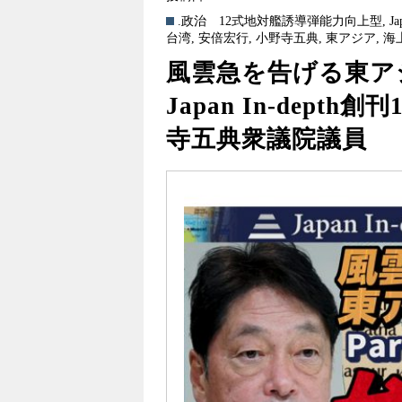
.政治
12式地対艦誘導弾能力向上型
,
Ja
台湾
,
安倍宏行
,
小野寺五典
,
東アジア
,
海
風雲急を告げる東アジ
Japan In-dep
寺五典衆議院議員