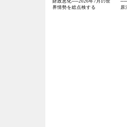
財政悪化──2026年7月の世
─
界情勢を総点検する
原