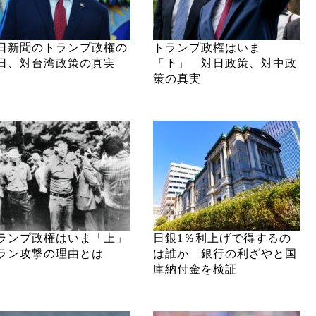
日新聞のトランプ政権の
トランプ政権はいま
日、対台湾政策の真実
「下」 対日政策、対中政
策の真実
ランプ政権はいま「上」
日銀1％利上げで得するの
ラン攻撃の理由とは
は誰か 銀行の利ざやと国
庫納付金を検証