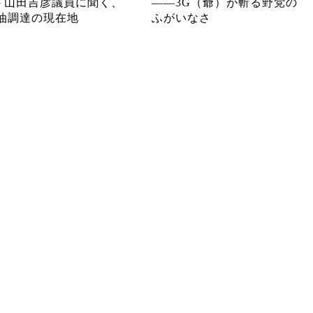
─ 山田吉彦議員に聞く、
――3G（爺）が斬る野党の
油調達の現在地
ふがいなさ