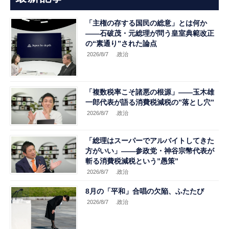
「主権の存する国民の総意」とは何か
――石破茂・元総理が問う皇室典範改正
の“素通り”された論点
2026/8/7
.政治
「複数税率こそ諸悪の根源」――玉木雄
一郎代表が語る消費税減税の”落とし穴”
2026/8/7
.政治
「総理はスーパーでアルバイトしてきた
方がいい」――参政党・神谷宗幣代表が
斬る消費税減税という”愚策”
2026/8/7
.政治
8月の「平和」合唱の欠陥、ふたたび
2026/8/7
.政治