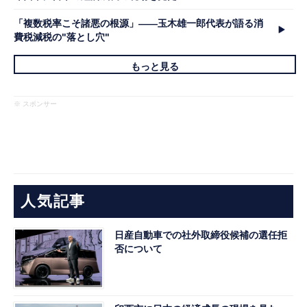
「複数税率こそ諸悪の根源」――玉木雄一郎代表が語る消
費税減税の"落とし穴"
もっと見る
※ スポンサー
人気記事
日産自動車での社外取締役候補の選任拒
否について