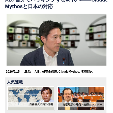
Mythosと日本の対応
2026/6/15
.政治
AISI
,
AI安全保障
,
ClaudeMythos
,
塩崎彰久
人気連載