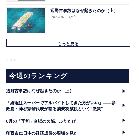
辺野古事故はなぜ起きたのか（上）
2026/8/6
.政治
もっと見る
※ スポンサー
今週のランキング
辺野古事故はなぜ起きたのか（上）
「総理はスーパーでアルバイトしてきた方がいい」――参
政党・神谷宗幣代表が斬る消費税減税という"愚策"
8月の「平和」合唱の欠陥、ふたたび
印西市に日本の経済成長の現場を見た